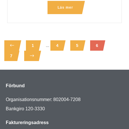
Läs mer
...
1
4
5
6
7
Förbund
Organisationsnummer: 802004-7208
Bankgiro 120-3330
Faktureringsadress