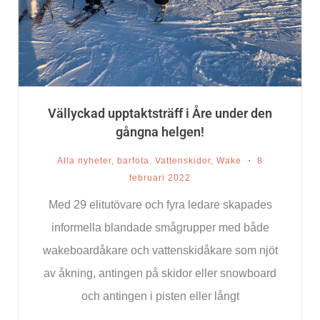
Vällyckad upptaktsträff i Åre under den
gångna helgen!
Alla nyheter
,
barfota
,
Vattenskidor
,
Wake
8
februari 2022
Med 29 elitutövare och fyra ledare skapades
informella blandade smågrupper med både
wakeboardåkare och vattenskidåkare som njöt
av åkning, antingen på skidor eller snowboard
och antingen i pisten eller långt