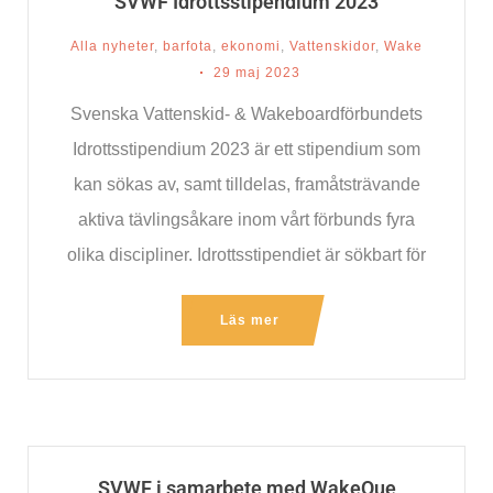
SVWF Idrottsstipendium 2023
Alla nyheter
,
barfota
,
ekonomi
,
Vattenskidor
,
Wake
29 maj 2023
Svenska Vattenskid- & Wakeboardförbundets
Idrottsstipendium 2023 är ett stipendium som
kan sökas av, samt tilldelas, framåtsträvande
aktiva tävlingsåkare inom vårt förbunds fyra
olika discipliner. Idrottsstipendiet är sökbart för
alla från
Läs mer
SVWF i samarbete med WakeQue