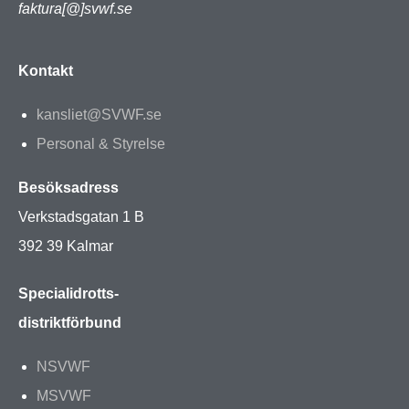
faktura[@]svwf.se
Kontakt
kansliet@SVWF.se
Personal & Styrelse
Besöksadress
Verkstadsgatan 1 B
392 39 Kalmar
Specialidrotts-
distriktförbund
NSVWF
MSVWF