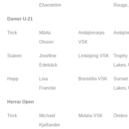
Efverström
Rouge,
Damer U-21
Trick
Märta
Ambjörnarps
Ambjör
Olsson
VSK
Slalom
Josefine
Linköping VSK
Trophy
Edebäck
Lakes,
Hopp
Lisa
Bromölla VSK
Sunset
Francke
Lakes,
Herrar Open
Trick
Michael
Motala VSK
Örebro
Kjellander