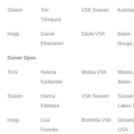
Slalom
Tim
VSK Svanen
Karlsta
Törnquist
Hopp
Daniel
Gävle VSK
Baton
Efverström
Rouge,
Damer Open
Trick
Helena
Motala VSK
Milano,
Kjellander
Italien
Slalom
Hanna
VSK Svanen
Sunset
Edebäck
Lakes,
Hopp
Lisa
Bromölla VSK
Grovel
Francke
USA