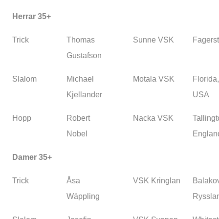
Herrar 35+
Trick
Thomas
Sunne VSK
Fagers
Gustafson
Slalom
Michael
Motala VSK
Florida,
Kjellander
USA
Hopp
Robert
Nacka VSK
Tallingt
Nobel
Englan
Damer 35+
Trick
Åsa
VSK Kringlan
Balako
Wäppling
Ryssla