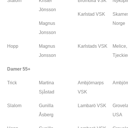
Slalom
Krister
Bromölla VSK
Nyköpi
Jönsson
Karlstad VSK
Skarne
Magnus
Norge
Jonsson
Hopp
Magnus
Karlstads VSK
Melice,
Jonsson
Tjeckie
Damer 55+
Trick
Martina
Ambjörnarps
Ambjör
Sjåstad
VSK
Slalom
Gunilla
Lambarö VSK
Grovel
Åsberg
USA