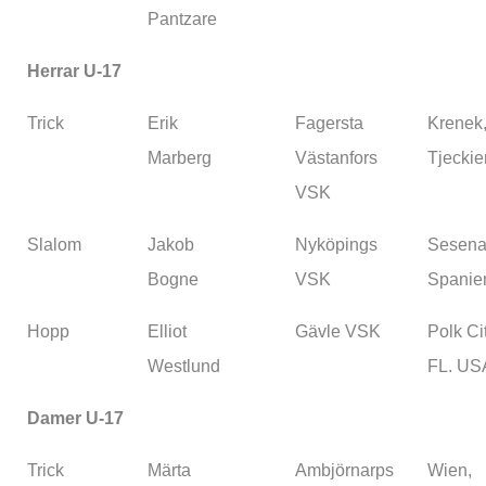
Pantzare
Herrar U-17
Trick
Erik
Fagersta
Krenek
Marberg
Västanfors
Tjeckie
VSK
Slalom
Jakob
Nyköpings
Sesena
Bogne
VSK
Spanie
Hopp
Elliot
Gävle VSK
Polk Cit
Westlund
FL. US
Damer U-17
Trick
Märta
Ambjörnarps
Wien,