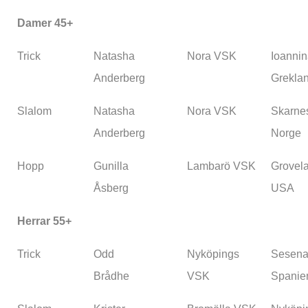
Damer 45+
Trick
Natasha
Nora VSK
Ioannin
Anderberg
Grekla
Slalom
Natasha
Nora VSK
Skarne
Anderberg
Norge
Hopp
Gunilla
Lambarö VSK
Grovel
Åsberg
USA
Herrar 55+
Trick
Odd
Nyköpings
Sesena
Brådhe
VSK
Spanie