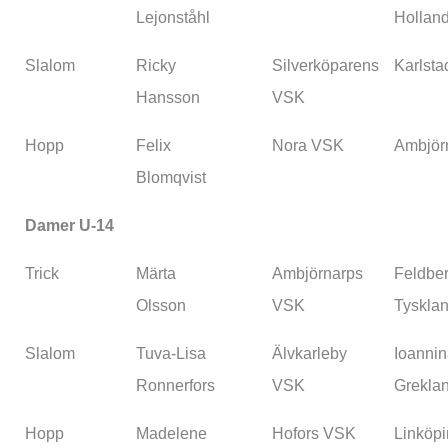
Lejonståhl
Hollan
Slalom
Ricky
Silverköparens
Karlsta
Hansson
VSK
Hopp
Felix
Nora VSK
Ambjör
Blomqvist
Damer U-14
Trick
Märta
Ambjörnarps
Feldber
Olsson
VSK
Tyskla
Slalom
Tuva-Lisa
Älvkarleby
Ioannin
Ronnerfors
VSK
Grekla
Hopp
Madelene
Hofors VSK
Linköp