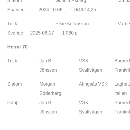
Slalom Gunilla Åsberg Lamba
Spanien 2024-10-06 1,0/49/14,25
Trick Elsie Antonsson Varberg
Sverige 2025-08-17 1 060 p
Herrar 70+
Trick
Jan B.
VSK
Baurec
Jönsson
Svallvågen
Frankri
Slalom
Morgan
Alingsås VSK
Laghett
Söderberg
Italien
Hopp
Jan B.
VSK
Baurec
Jönsson
Svallvågen
Frankri