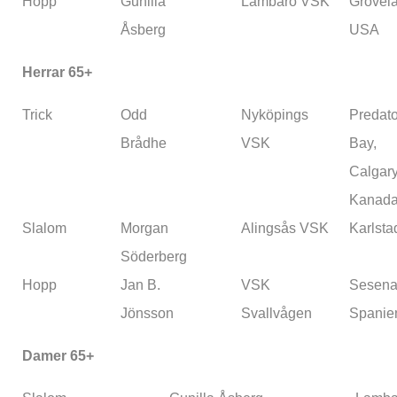
Hopp
Gunilla
Lambarö VSK
Grovel
Åsberg
USA
Herrar 65+
Trick
Odd
Nyköpings
Predato
Brådhe
VSK
Bay,
Calgary
Kanad
Slalom
Morgan
Alingsås VSK
Karlsta
Söderberg
Hopp
Jan B.
VSK
Sesena
Jönsson
Svallvågen
Spanie
Damer 65+