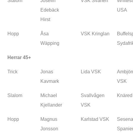
Slalom
Josefin
VSK Svanen
Whitest
Edebäck
USA
Hirst
Hopp
Åsa
VSK Kringlan
Buffelsp
Wäpping
Sydafri
Herrar 45+
Trick
Jonas
Lida VSK
Ambjör
Kavmark
VSK
Slalom
Michael
Svallvågen
Knäred
Kjellander
VSK
Hopp
Magnus
Karlstad VSK
Sesena
Jonsson
Spanie