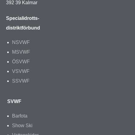
392 39 Kalmar
Specialidrotts-
distriktförbund
NSVWF
MSVWF
ÖSVWF
VSVWF
SSVWF
SVWF
Barfota
Show Ski