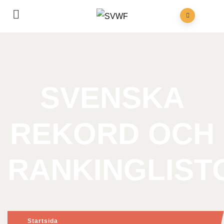
SVENSKA
REKORD OCH
RANKINGLIST
Startsida