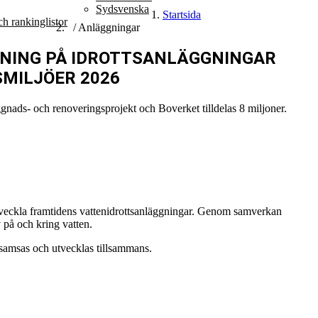
Sydsvenska
Startsida
h rankinglistor
/ Anläggningar
NING PÅ IDROTTSANLÄGGNINGAR
SMILJÖER 2026
ggnads- och renoveringsprojekt och Boverket tilldelas 8 miljoner.
 utveckla framtidens vattenidrottsanläggningar. Genom samverkan
 på och kring vatten.
n samsas och utvecklas tillsammans.