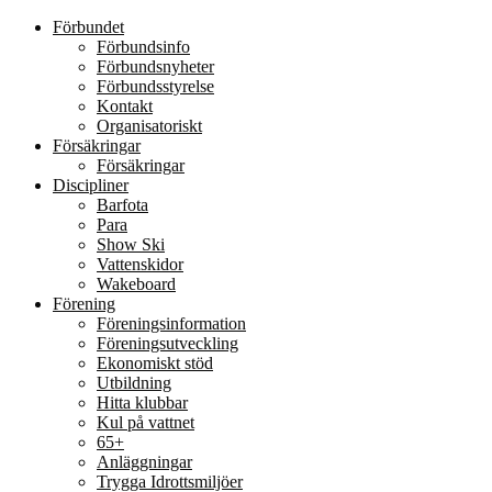
Förbundet
Förbundsinfo
Förbundsnyheter
Förbundsstyrelse
Kontakt
Organisatoriskt
Försäkringar
Försäkringar
Discipliner
Barfota
Para
Show Ski
Vattenskidor
Wakeboard
Förening
Föreningsinformation
Föreningsutveckling
Ekonomiskt stöd
Utbildning
Hitta klubbar
Kul på vattnet
65+
Anläggningar
Trygga Idrottsmiljöer