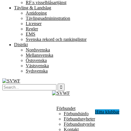
RF:s visselblåsartjänst
Tävling & Landslag
Antidoping
Tävlingsadmininstration
Licenser
Regler
EMS
Svenska rekord och rankinglistor
Distrikt
Nordsvenska
Mellansvenska
Östsvenska
Västsvenska
Sydsvenska
Förbundet
Hitta klubbar
Förbundsinfo
Förbundsnyheter
Förbundsstyrelse
Kontakt