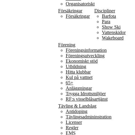
Organisatoriskt
Försäkringar
Discipliner
Försäkringar
Barfota
Para
Show Ski
Vattenskidor
Wakeboard
Förening
Föreningsinformation
Föreningsutveckling
Ekonomiskt stöd
Utbildning
Hitta klubbar
Kul på vattnet
65+
Anläggningar
Trygga Idrottsmiljöer
RF:s visselblåsartjänst
Tävling & Landslag
Antidoping
Tävlingsadmininstration
Licenser
Regler
EMS