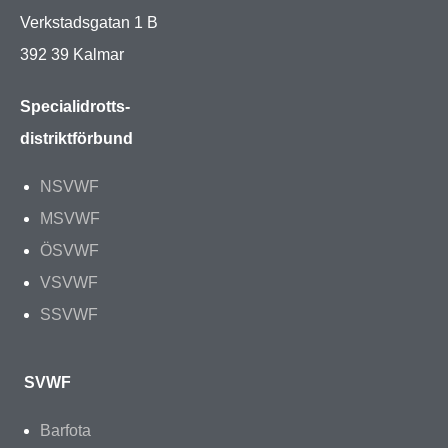
Verkstadsgatan 1 B
392 39 Kalmar
Specialidrotts-
distriktförbund
NSVWF
MSVWF
ÖSVWF
VSVWF
SSVWF
SVWF
Barfota