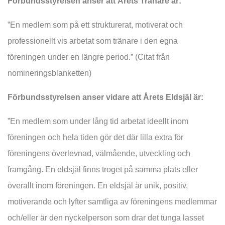
Förbundsstyrelsen anser att Årets Tränare är:
”En medlem som på ett strukturerat, motiverat och
professionellt vis arbetat som tränare i den egna
föreningen under en längre period.” (Citat från
nomineringsblanketten)
Förbundsstyrelsen anser vidare att Årets Eldsjäl är:
”En medlem som under lång tid arbetat ideellt inom
föreningen och hela tiden gör det där lilla extra för
föreningens överlevnad, välmående, utveckling och
framgång. En eldsjäl finns troget på samma plats eller
överallt inom föreningen. En eldsjäl är unik, positiv,
motiverande och lyfter samtliga av föreningens medlemmar
och/eller är den nyckelperson som drar det tunga lasset