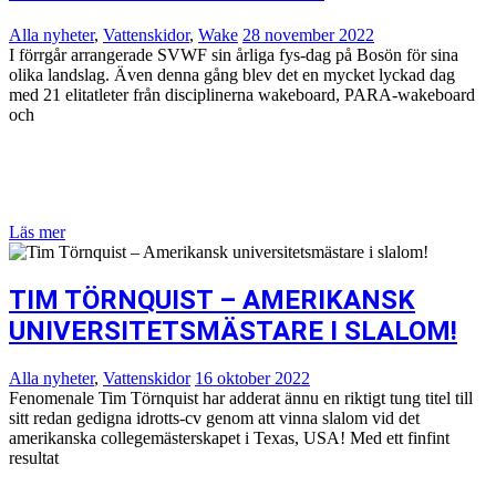
Alla nyheter
,
Vattenskidor
,
Wake
28 november 2022
I förrgår arrangerade SVWF sin årliga fys-dag på Bosön för sina
olika landslag. Även denna gång blev det en mycket lyckad dag
med 21 elitatleter från disciplinerna wakeboard, PARA-wakeboard
och
Läs mer
TIM TÖRNQUIST – AMERIKANSK
UNIVERSITETSMÄSTARE I SLALOM!
Alla nyheter
,
Vattenskidor
16 oktober 2022
Fenomenale Tim Törnquist har adderat ännu en riktigt tung titel till
sitt redan gedigna idrotts-cv genom att vinna slalom vid det
amerikanska collegemästerskapet i Texas, USA! Med ett finfint
resultat