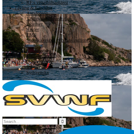
RF:s visselblåsartjänst
Tävling & Landslag
Antidoping
Tävlingsadmininstration
Licenser
Regler
EMS
Svenska rekord och rankinglistor
Distrikt
Nordsvenska
Mellansvenska
Östsvenska
Västsvenska
Sydsvenska