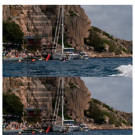
Förbundet
Förbundsinfo
Förbundsnyheter
Förbundsstyrelse
Kontakt
Organisatoriskt
Försäkringar
Försäkringar
Discipliner
Barfota
Para
Show Ski
Vattenskidor
Wakeboard
Förening
Föreningsinformation
Föreningsutveckling
Ekonomiskt stöd
Utbildning
Hitta klubbar
Kul på vattnet
65+
Anläggningar
Trygga Idrottsmiljöer