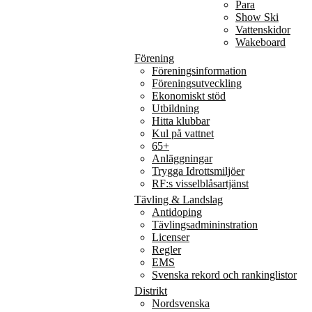
Para
Show Ski
Vattenskidor
Wakeboard
Förening
Föreningsinformation
Föreningsutveckling
Ekonomiskt stöd
Utbildning
Hitta klubbar
Kul på vattnet
65+
Anläggningar
Trygga Idrottsmiljöer
RF:s visselblåsartjänst
Tävling & Landslag
Antidoping
Tävlingsadmininstration
Licenser
Regler
EMS
Svenska rekord och rankinglistor
Distrikt
Nordsvenska