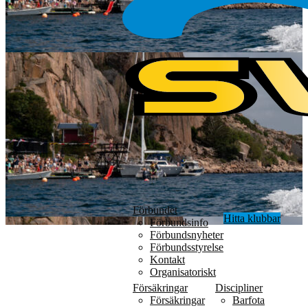
Förbundet
Hitta klubbar
Förbundsinfo
Förbundsnyheter
Förbundsstyrelse
Kontakt
Organisatoriskt
Försäkringar
Discipliner
Försäkringar
Barfota