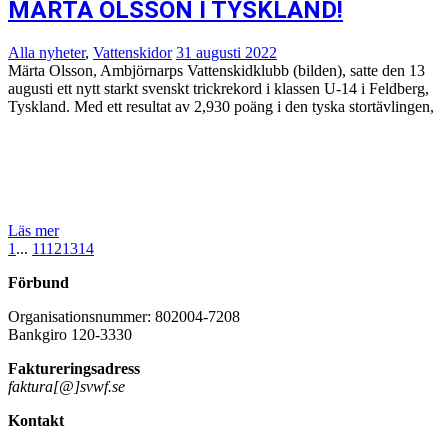
MÄRTA OLSSON I TYSKLAND!
Alla nyheter
,
Vattenskidor
31 augusti 2022
Märta Olsson, Ambjörnarps Vattenskidklubb (bilden), satte den 13
augusti ett nytt starkt svenskt trickrekord i klassen U-14 i Feldberg,
Tyskland. Med ett resultat av 2,930 poäng i den tyska stortävlingen,
Läs mer
1
...
11
12
13
14
Förbund
Organisationsnummer: 802004-7208
Bankgiro 120-3330
Faktureringsadress
faktura[@]svwf.se
Kontakt