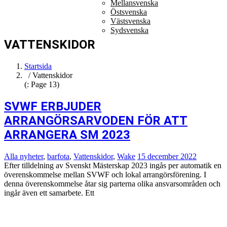
Mellansvenska
Östsvenska
Västsvenska
Sydsvenska
VATTENSKIDOR
Startsida
/ Vattenskidor
(: Page 13)
SVWF ERBJUDER
ARRANGÖRSARVODEN FÖR ATT
ARRANGERA SM 2023
Alla nyheter
,
barfota
,
Vattenskidor
,
Wake
15 december 2022
Efter tilldelning av Svenskt Mästerskap 2023 ingås per automatik en
överenskommelse mellan SVWF och lokal arrangörsförening. I
denna överenskommelse åtar sig parterna olika ansvarsområden och
ingår även ett samarbete. Ett