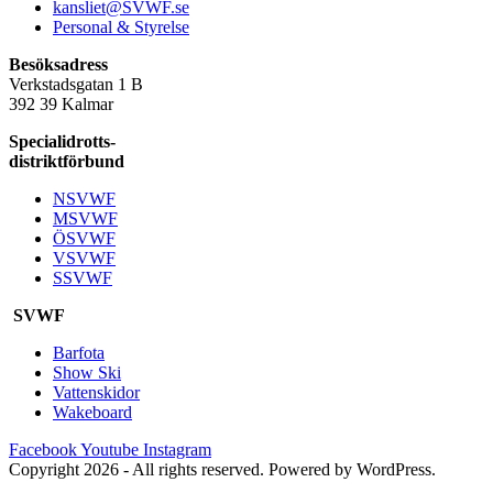
kansliet@SVWF.se
Personal & Styrelse
Besöksadress
Verkstadsgatan 1 B
392 39 Kalmar
Specialidrotts-
distriktförbund
NSVWF
MSVWF
ÖSVWF
VSVWF
SSVWF
SVWF
Barfota
Show Ski
Vattenskidor
Wakeboard
Facebook
Youtube
Instagram
Copyright 2026 - All rights reserved. Powered by WordPress.