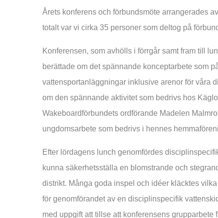
Årets konferens och förbundsmöte arrangerades a
totalt var vi cirka 35 personer som deltog på förb
Konferensen, som avhölls i förrgår samt fram till lu
berättade om det spännande konceptarbete som pågå
vattensportanläggningar inklusive arenor för våra d
om den spännande aktivitet som bedrivs hos Käglo
Wakeboardförbundets ordförande Madelen Malmros 
ungdomsarbete som bedrivs i hennes hemmaföreni
Efter lördagens lunch genomfördes disciplinspecifik
kunna säkerhetsställa en blomstrande och stegran
distrikt. Många goda inspel och idéer kläcktes vilka 
för genomförandet av en disciplinspecifik vattenski
med uppgift att tillse att konferensens grupparbete får