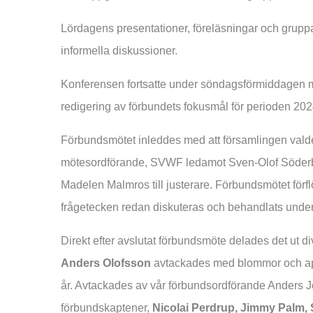
Lördagens presentationer, föreläsningar och gru
informella diskussioner.
Konferensen fortsatte under söndagsförmiddagen m
redigering av förbundets fokusmål för perioden 20
Förbundsmötet inleddes med att församlingen valde 
mötesordförande, SVWF ledamot Sven-Olof Söderbe
Madelen Malmros till justerare. Förbundsmötet förflöt 
frågetecken redan diskuteras och behandlats unde
Direkt efter avslutat förbundsmöte delades det ut 
Anders Olofsson
avtackades med blommor och appl
år. Avtackades av vår förbundsordförande Anders Jo
förbundskaptener,
Nicolai Perdrup, Jimmy Palm,