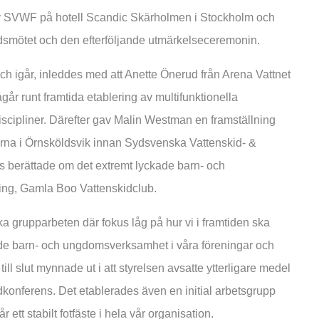
v SVWF på hotell Scandic Skärholmen i Stockholm och
undsmötet och den efterföljande utmärkelseceremonin.
nch igår, inleddes med att Anette Önerud från Arena Vattnet
r runt framtida etablering av multifunktionella
iscipliner. Därefter gav Malin Westman en framställning
rna i Örnsköldsvik innan Sydsvenska Vattenskid- &
berättade om det extremt lyckade barn- och
ng, Gamla Boo Vattenskidclub.
a grupparbeten där fokus låg på hur vi i framtiden ska
de barn- och ungdomsverksamhet i våra föreningar och
till slut mynnade ut i att styrelsen avsatte ytterligare medel
dkonferens. Det etablerades även en initial arbetsgrupp
 ett stabilt fotfäste i hela vår organisation.