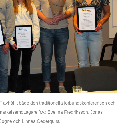
avhållit både den traditionella förbundskonferensen och
märkelsemottagare fr.v.: Evelina Fredriksson, Jonas
Bogne och Linnéa Cederquist.