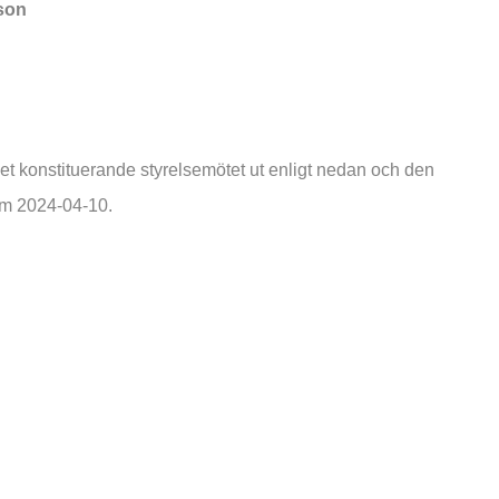
son
det konstituerande styrelsemötet ut enligt nedan och den
um 2024-04-10.
ot
t