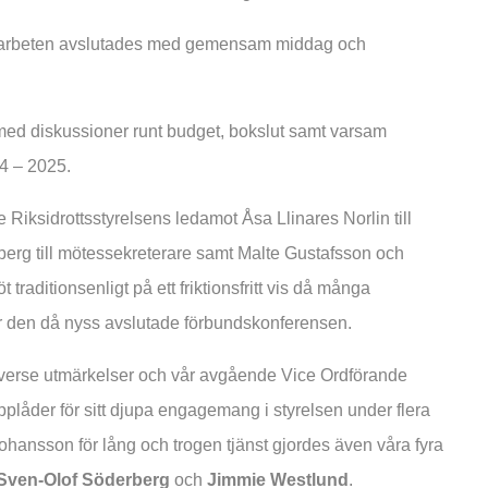
pparbeten avslutades med gemensam middag och
ed diskussioner runt budget, bokslut samt varsam
24 – 2025.
Riksidrottsstyrelsens ledamot Åsa Llinares Norlin till
rg till mötessekreterare samt Malte Gustafsson och
traditionsenligt på ett friktionsfritt vis då många
r den då nyss avslutade förbundskonferensen.
diverse utmärkelser och vår avgående Vice Ordförande
åder för sitt djupa engagemang i styrelsen under flera
hansson för lång och trogen tjänst gjordes även våra fyra
 Sven-Olof Söderberg
och
Jimmie Westlund
.