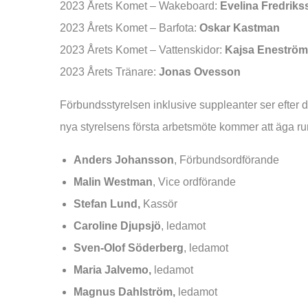
2023 Årets Komet – Wakeboard:
Evelina Fredriks
2023 Årets Komet – Barfota:
Oskar Kastman
2023 Årets Komet – Vattenskidor:
Kajsa Eneström
2023 Årets Tränare:
Jonas Ovesson
Förbundsstyrelsen inklusive suppleanter ser efter 
nya styrelsens första arbetsmöte kommer att äga r
Anders Johansson
, Förbundsordförande
Malin Westman
, Vice ordförande
Stefan Lund,
Kassör
Caroline Djupsjö
, ledam
Sven-Olof Söderberg
, ledamot
Maria Jalvemo,
ledamot
Magnus Dahlström,
ledamo