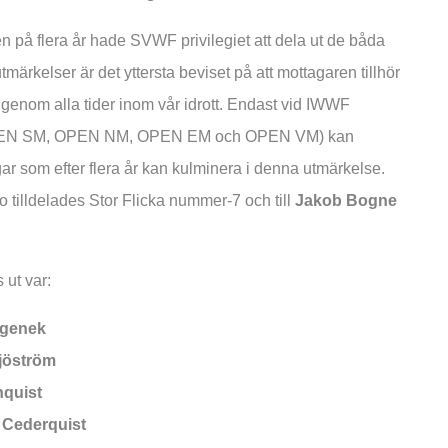
en på flera år hade SVWF privilegiet att dela ut de båda
ärkelser är det yttersta beviset på att mottagaren tillhör
genom alla tider inom vår idrott. Endast vid IWWF
 (OPEN SM, OPEN NM, OPEN EM och OPEN VM) kan
gar som efter flera år kan kulminera i denna utmärkelse.
o tilldelades Stor Flicka nummer-7 och till
Jakob Bogne
ut var:
rgenek
jöström
quist
 Cederquist