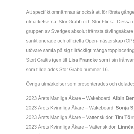
Att specifikt omnämnas är också att för första gång
utmärkelserna, Stor Grabb och Stor Flicka. Dessa utm
gruppen av Sveriges absolut främsta tävlingsåkare 
sanktionerade och officiella Open-mästerskap
utövare samla på sig tillräckligt många topplacerin
Stort Grattis igen till
Lisa Francke
som i sin frånvar
som tilldelades Stor Grabb nummer-16.
Övriga utmärkelser som presenterades och delades 
2023 Årets Manliga Åkare – Wakeboard:
Albin Be
2023 Årets Kvinnliga Åkare – Wakeboard:
Sonja S
2023 Årets Manliga Åkare – Vattenskidor:
Tim Törn
2023 Årets Kvinnliga Åkare – Vattenskidor:
Linnéa