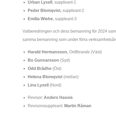
Urban Lyxell
, suppleant-1
Peder Blomqvist,
suppleant-2
Emilia Wiehe,
suppleant-3
Valberedningen och dess bemanning för 2024 samt r
samma bemanning som under förra verksamhetsåre
Harald Hermansson,
Ordförande (Väst)
Bo Gunnarsson
(Syd)
Odd Brådhe
(Öst)
Helena Blomqvist
(mellan)
Lina Lyxell
(Nord)
Revisor:
Anders Hassis
Revisorssuppleant:
Martin Råman