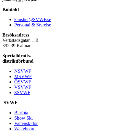
Kontakt
kansliet@SVWF.se
Personal & Styrelse
Besöksadress
Verkstadsgatan 1 B
392 39 Kalmar
Specialidrotts-
distriktförbund
NSVWF
MSVWF
ÖSVWF
VSVWF
SSVWF
SVWF
Barfota
Show Ski
Vattenskidor
Wakeboard