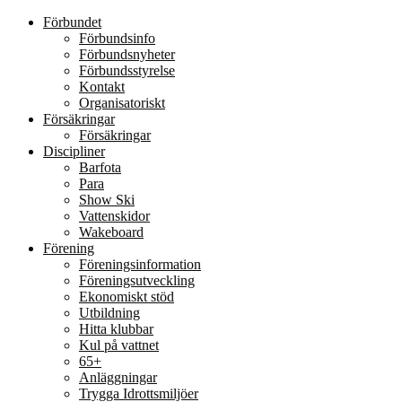
Förbundet
Förbundsinfo
Förbundsnyheter
Förbundsstyrelse
Kontakt
Organisatoriskt
Försäkringar
Försäkringar
Discipliner
Barfota
Para
Show Ski
Vattenskidor
Wakeboard
Förening
Föreningsinformation
Föreningsutveckling
Ekonomiskt stöd
Utbildning
Hitta klubbar
Kul på vattnet
65+
Anläggningar
Trygga Idrottsmiljöer