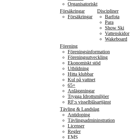
Organisatoriskt
Försäkringar
Discipliner
Försäkringar
Barfota
Para
Show Ski
Vattenskidor
Wakeboard
Förening
Föreningsinformation
Föreningsutveckling
Ekonomiskt stöd
Utbildning
Hitta klubbar
Kul på vattnet
65+
Anläggningar
Trygga Idrottsmiljöer
RF:s visselblåsartjänst
Tävling & Landslag
Antidoping
Tävlingsadmininstration
Licenser
Regler
EMS