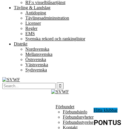
RF:s visselblåsartjänst
Tävling & Landslag
Antidoping
Tävlingsadmininstration
Licenser
Regler
EMS
Svenska rekord och rankinglistor
Distrikt
Nordsvenska
Mellansvenska
Östsvenska
Västsvenska
Sydsvenska
Förbundet
Hitta klubbar
Förbundsinfo
Förbundsnyheter
PONTUS
Förbundsstyrelse
Kontakt