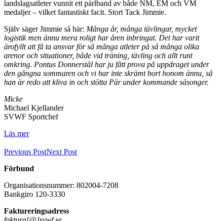
landslagsatleter vunnit ett pärlband av både NM, EM och VM
medaljer – vilket fantastiskt facit. Stort Tack Jimmie.
Själv säger Jimmie så här:
Många år, många tävlingar, mycket
logistik men ännu mera roligt har åren inbringat. Det har varit
ärofyllt att få ta ansvar för så många atleter på så många olika
arenor och situationer, både vid träning, tävling och allt runt
omkring. Pontus Donnerstål har ju fått prova på uppdraget under
den gångna sommaren och vi har inte skrämt bort honom ännu, så
han är redo att kliva in och stötta Pär under kommande säsonger.
Micke
Michael Kjellander
SVWF Sportchef
Läs mer
Previous Post
Next Post
Förbund
Organisationsnummer: 802004-7208
Bankgiro 120-3330
Faktureringsadress
faktura[@]svwf.se