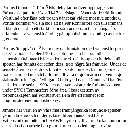
Pontus Donnerstål från Älvkarleby tar nu över uppdraget som
förbundskapten för U-14/U-17 landslaget i Vattenskidor då Jimmie
Westlund efter lång och trogen tjänst går vidare mot nya uppdrag.
Pontus kommer vid sin sida att ha Pär Ronnerfors och tillsammans
bildar denna duo ett starkt team som gemensamt har många års
erfarenhet av vattenskidåkning på toppnivå inom samtliga av de tre
grenarna.
Pontus är uppväxt i Älvkarleby där kontakten med vattenskidsporten
också startade. Under 1990-talet deltog han i en rad olika
vattenskidtävlingar i både slalom, trick och hopp och kärleken till
sporten har funnits där sedan dess, trots några års frånvaro. Under de
senaste åren har det dock blivit en stark comeback inom sporten,
främst som ledare och båtförare till våra ungdomar men även något
slalomåk och några tävlingar i Oldboysklassen. Donnerstål har även
varit domare sedan 1990-talet och var assisterade förbundskapten
under SYC i Tammerfors förra året. I bagaget som ny
förbundskapten har Pontus även flera års erfarenhet som
ungdomstränare inom ishockey.
Jimmie har varit en av våra mest framgångsrika förbundskaptener
genom tiderna och undertecknad tillsammans med både
Vattenskidkommittén och SVWF styrelse vill varmt tacka honom för
det fantastiska arbete han gjort. Under hans ledning har våra