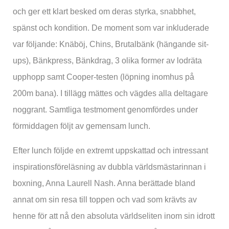
och ger ett klart besked om deras styrka, snabbhet,
spänst och kondition. De moment som var inkluderade
var följande: Knäböj, Chins, Brutalbänk (hängande sit-
ups), Bänkpress, Bänkdrag, 3 olika former av lodräta
upphopp samt Cooper-testen (löpning inomhus på
200m bana). I tillägg mättes och vägdes alla deltagare
noggrant. Samtliga testmoment genomfördes under
förmiddagen följt av gemensam lunch.
Efter lunch följde en extremt uppskattad och intressant
inspirationsföreläsning av dubbla världsmästarinnan i
boxning, Anna Laurell Nash. Anna berättade bland
annat om sin resa till toppen och vad som krävts av
henne för att nå den absoluta världseliten inom sin idrott