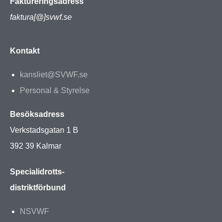
Faktureringsadress
faktura[@]svwf.se
Kontakt
kansliet@SVWF.se
Personal & Styrelse
Besöksadress
Verkstadsgatan 1 B
392 39 Kalmar
Specialidrotts-
distriktförbund
NSVWF