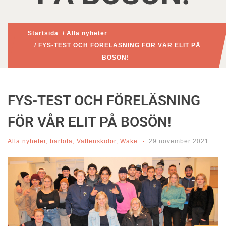
Startsida
/
Alla nyheter
/ FYS-TEST OCH FÖRELÄSNING FÖR VÅR ELIT PÅ
BOSÖN!
FYS-TEST OCH FÖRELÄSNING
FÖR VÅR ELIT PÅ BOSÖN!
Alla nyheter
,
barfota
,
Vattenskidor
,
Wake
29 november 2021