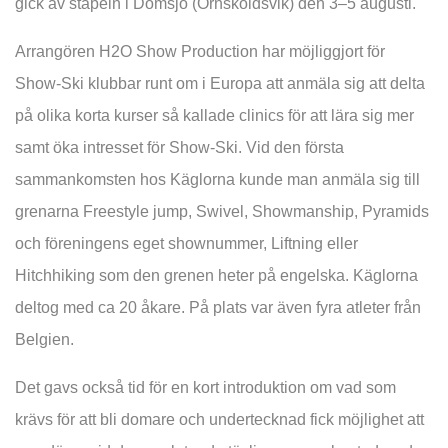
gick av stapeln i Domsjö (Örnsköldsvik) den 3–5 augusti.
Arrangören H2O Show Production har möjliggjort för
Show-Ski klubbar runt om i Europa att anmäla sig att delta
på olika korta kurser så kallade clinics för att lära sig mer
samt öka intresset för Show-Ski. Vid den första
sammankomsten hos Käglorna kunde man anmäla sig till
grenarna Freestyle jump, Swivel, Showmanship, Pyramids
och föreningens eget shownummer, Liftning eller
Hitchhiking som den grenen heter på engelska. Käglorna
deltog med ca 20 åkare. På plats var även fyra atleter från
Belgien.
Det gavs också tid för en kort introduktion om vad som
krävs för att bli domare och undertecknad fick möjlighet att