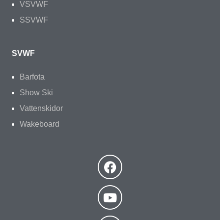
VSVWF
SSVWF
SVWF
Barfota
Show Ski
Vattenskidor
Wakeboard