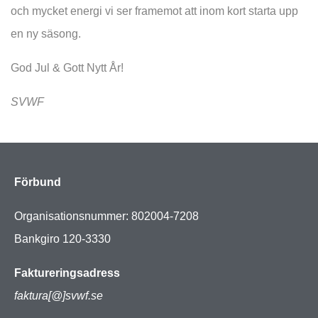
och mycket energi vi ser framemot att inom kort starta upp
en ny säsong.
God Jul & Gott Nytt År!
SVWF
Förbund
Organisationsnummer: 802004-7208
Bankgiro 120-3330
Faktureringsadress
faktura[@]svwf.se