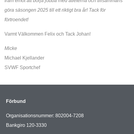
fram emot att börja jobba med atleterna och tillsammans
göra säsongen 2025 till ett riktigt bra år!
Tack för
förtroendet!
Varmt Välkommen Felix och Tack Johan!
Micke
Michael Kjellander
SVWF Sportchef
Förbund
Organisationsnummer: 802004-7208
Bankgiro 120-3330