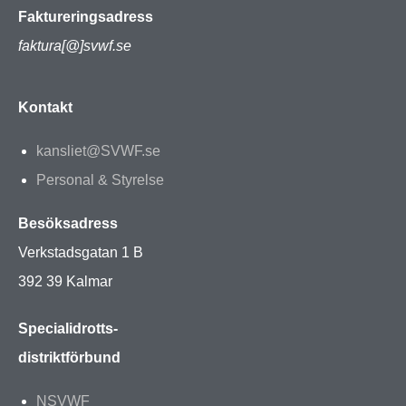
Faktureringsadress
faktura[@]svwf.se
Kontakt
kansliet@SVWF.se
Personal & Styrelse
Besöksadress
Verkstadsgatan 1 B
392 39 Kalmar
Specialidrotts-
distriktförbund
NSVWF