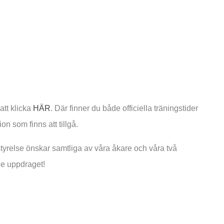
tt klicka
HÄR
. Där finner du både officiella träningstider
ion som finns att tillgå.
yrelse önskar samtliga av våra åkare och våra två
de uppdraget!