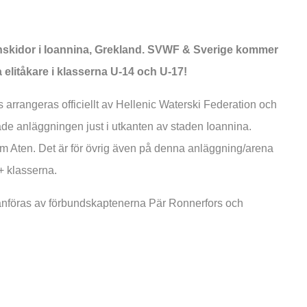
enskidor i Ioannina, Grekland. SVWF & Sverige kommer
 elitåkare i klasserna U-14 och U-17!
rangeras officiellt av Hellenic Waterski Federation och
e anläggningen just i utkanten av staden Ioannina.
 om Aten. Det är för övrig även på denna anläggning/arena
+ klasserna.
anföras av förbundskaptenerna Pär Ronnerfors och