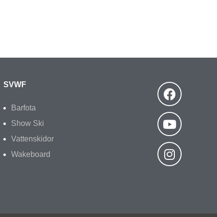
SVWF
Barfota
Show Ski
Vattenskidor
Wakeboard