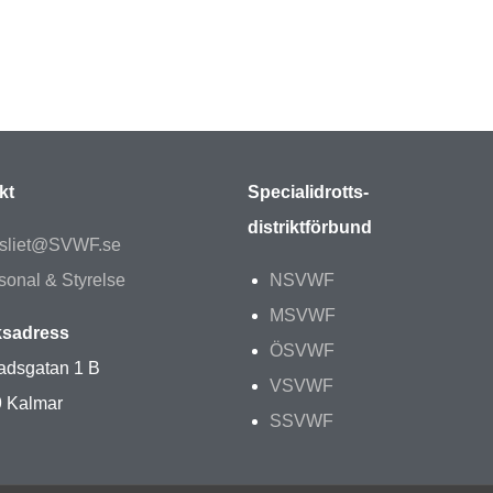
kt
Specialidrotts-
distriktförbund
sliet@SVWF.se
sonal & Styrelse
NSVWF
MSVWF
sadress
ÖSVWF
adsgatan 1 B
VSVWF
9 Kalmar
SSVWF