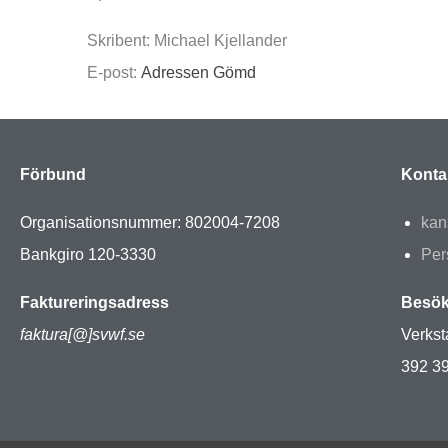
Skribent: Michael Kjellander
E-post:
Adressen Gömd
Förbund
Konta
Organisationsnummer: 802004-7208
kan
Bankgiro 120-3330
Per
Faktureringsadress
Besök
faktura[@]svwf.se
Verkst
392 3