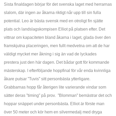
Sista finaldagen börjar för det svenska laget med herrarnas
slalom, där ingen av åkarna riktigt når upp till sin fulla
potential. Leo är bästa svensk med en otroligt fin sjätte
plats och landslagskompisen Elliot på platsen efter. Det
vittnar om kapaciteten bland åkarna i laget, glada över den
framskjutna placeringen, men fullt medvetna om att de har
väldigt mycket mer åkning i sig än vad de lyckades
prestera just den här dagen. Det bådar gott för kommande
mästerskap. I efterföljande hoppfinal för vår enda kvinnliga
åkare putsar ”Tuvis” sitt personbästa ytterligare.
Grabbarnas hopp får återigen lite varierande vindar som
sätter deras ”timing” på prov. ”Blomman” bemästrar det och
hoppar snäppet under personbästa. Elliot är förste man
över 50 meter och kör hem en silvermedalj med dryga