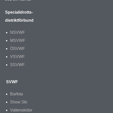
Specialidrotts-
distriktförbund
NSVWF
MSVWF
ÖSVWF
VSVWF
SSVWF
SVWF
Barfota
Show Ski
Vattenskidor