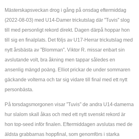
Mästerskapsveckan drog i gång på onsdag eftermiddag
(2022-08-03) med U14-Damer trickutslag där ”Tuvis” slog
till med personligt rekord direkt. Dagen därpå hoppar hon
till sig en finalplats. Det följs av U17-Herrar trickutslag med
nytt årsbästa av ”Blomman”. Viktor R. missar enbart sin
avslutande volt, bra åkning men tappar således en
ansenlig mängd poäng. Elliot prickar de under sommaren
gäckande volterna och tar sig vidare till final med ett nytt
personbästa.
På torsdagsmorgonen visar ”Tuvis” de andra U14-damerna
hur slalom skall åkas och med ett nytt svenskt rekord är
hon top-seed inför finalen. Eftermiddagen avslutas med de
äldsta grabbarnas hoppfinal, som genomförs i starka