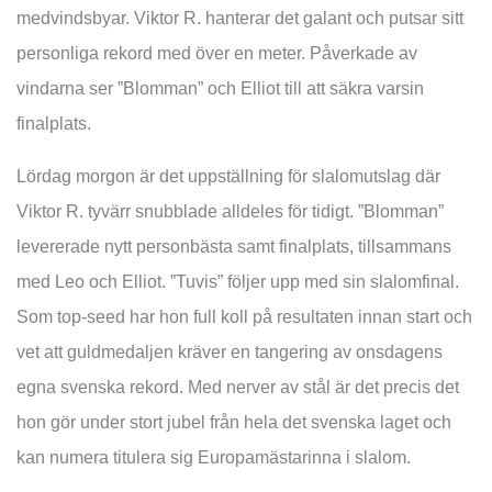
medvindsbyar. Viktor R. hanterar det galant och putsar sitt
personliga rekord med över en meter. Påverkade av
vindarna ser ”Blomman” och Elliot till att säkra varsin
finalplats.
Lördag morgon är det uppställning för slalomutslag där
Viktor R. tyvärr snubblade alldeles för tidigt. ”Blomman”
levererade nytt personbästa samt finalplats, tillsammans
med Leo och Elliot. ”Tuvis” följer upp med sin slalomfinal.
Som top-seed har hon full koll på resultaten innan start och
vet att guldmedaljen kräver en tangering av onsdagens
egna svenska rekord. Med nerver av stål är det precis det
hon gör under stort jubel från hela det svenska laget och
kan numera titulera sig Europamästarinna i slalom.