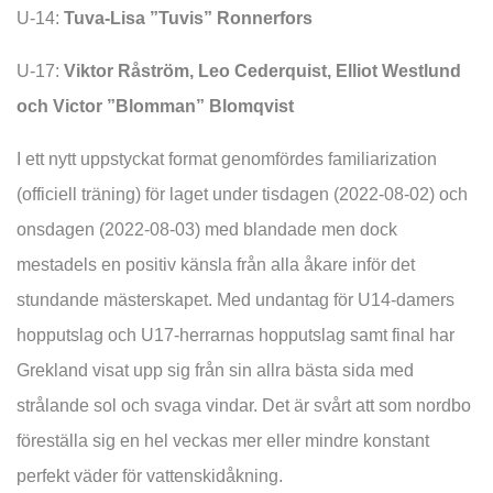
U-14:
Tuva-Lisa ”Tuvis” Ronnerfors
U-17:
Viktor Råström, Leo Cederquist, Elliot Westlund
och Victor ”Blomman” Blomqvist
I ett nytt uppstyckat format genomfördes familiarization
(officiell träning) för laget under tisdagen (2022-08-02) och
onsdagen (2022-08-03) med blandade men dock
mestadels en positiv känsla från alla åkare inför det
stundande mästerskapet. Med undantag för U14-damers
hopputslag och U17-herrarnas hopputslag samt final har
Grekland visat upp sig från sin allra bästa sida med
strålande sol och svaga vindar. Det är svårt att som nordbo
föreställa sig en hel veckas mer eller mindre konstant
perfekt väder för vattenskidåkning.