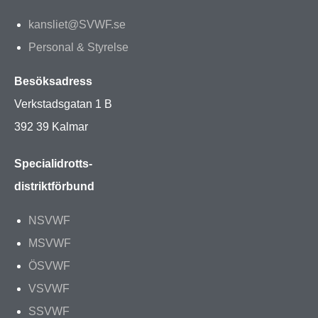
kansliet@SVWF.se
Personal & Styrelse
Besöksadress
Verkstadsgatan 1 B
392 39 Kalmar
Specialidrotts-
distriktförbund
NSVWF
MSVWF
ÖSVWF
VSVWF
SSVWF