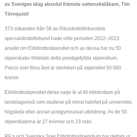
av Sveriges idag absolut främsta vattenskidåkare, Tim
Törnquist!
373 sökanden från 56 av Riksidrottsförbundets
specialidrottsförbund hade inför perioden 2022–2023
ansökt om Elitidrottsstipendiet och av dessa har nu 50
stipendiater tilldelats detta prestigefyllda stipendium.
Precis som förra året är storleken på stipendiet 50 000
kronor.
Elitidrottsstipendiet delas varje år ut till elitidrottare på
landslagsnivå som studerar på minst halvfart på universitet,
högskola eller annan postgymnasial utbildning. Av de 50
stipendiaterna är 27 kvinnor och 23 män.
RF:s och Svenska Spel Elitidrottsstipendium har deltats ut