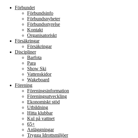
Förbundet
Förbundsinfo
Förbundsnyheter
Förbundsstyrelse
Kontakt
Organisatoriskt
Försäkringar
Försäkringar
Discipliner
Barfota
Para
Show Ski
Vattenskidor
Wakeboard
Förening
Föreningsinformation
Föreningsutveckling
Ekonomiskt stöd
Utbildning
Hitta klubbar
Kul på vattnet
65+
Anläggningar
Trygga Idrottsmiljöer