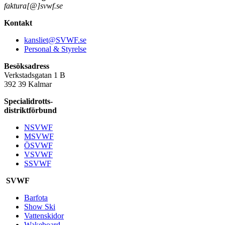
faktura[@]svwf.se
Kontakt
kansliet@SVWF.se
Personal & Styrelse
Besöksadress
Verkstadsgatan 1 B
392 39 Kalmar
Specialidrotts-
distriktförbund
NSVWF
MSVWF
ÖSVWF
VSVWF
SSVWF
SVWF
Barfota
Show Ski
Vattenskidor
Wakeboard