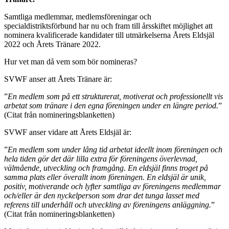
Samtliga medlemmar, medlemsföreningar och
specialdistriktsförbund har nu och fram till årsskiftet möjlighet att
nominera kvalificerade kandidater till utmärkelserna Årets Eldsjäl
2022 och Årets Tränare 2022.
Hur vet man då vem som bör nomineras?
SVWF anser att Årets Tränare är:
”
En medlem som på ett strukturerat, motiverat och professionellt vis
arbetat som tränare i den egna föreningen under en längre period.
”
(Citat från nomineringsblanketten)
SVWF anser vidare att Årets Eldsjäl är:
”
En medlem som under lång tid arbetat ideellt inom föreningen och
hela tiden gör det där lilla extra för föreningens överlevnad,
välmående, utveckling och framgång. En eldsjäl finns troget på
samma plats eller överallt inom föreningen. En eldsjäl är unik,
positiv, motiverande och lyfter samtliga av föreningens medlemmar
och/eller är den nyckelperson som drar det tunga lasset med
referens till underhåll och utveckling av föreningens anläggning.
”
(Citat från nomineringsblanketten)