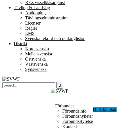
RF:s visselblåsartjänst
Tävling & Landslag
Antidoping
Tävlingsadmininstration
Licenser
Regler
EMS
Svenska rekord och rankinglistor
Distrikt
Nordsvenska
Mellansvenska
Östsvenska
Västsvenska
Sydsvenska
Förbundet
Hitta klubbar
Förbundsinfo
Förbundsnyheter
Förbundsstyrelse
Kontakt