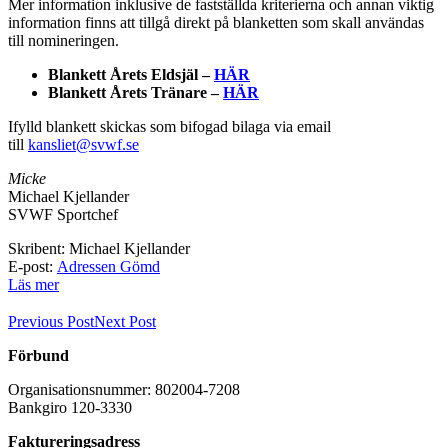
Mer information inklusive de fastställda kriterierna och annan viktig
information finns att tillgå direkt på blanketten som skall användas
till nomineringen.
Blankett Årets Eldsjäl –
HÄR
Blankett Årets Tränare –
HÄR
Ifylld blankett skickas som bifogad bilaga via email
till
kansliet@svwf.se
Micke
Michael Kjellander
SVWF Sportchef
Skribent: Michael Kjellander
E-post:
Adressen Gömd
Läs mer
Previous Post
Next Post
Förbund
Organisationsnummer: 802004-7208
Bankgiro 120-3330
Faktureringsadress