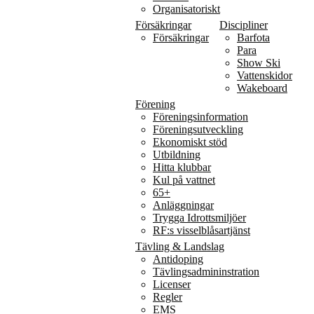
Organisatoriskt
Försäkringar
Discipliner
Försäkringar
Barfota
Para
Show Ski
Vattenskidor
Wakeboard
Förening
Föreningsinformation
Föreningsutveckling
Ekonomiskt stöd
Utbildning
Hitta klubbar
Kul på vattnet
65+
Anläggningar
Trygga Idrottsmiljöer
RF:s visselblåsartjänst
Tävling & Landslag
Antidoping
Tävlingsadmininstration
Licenser
Regler
EMS