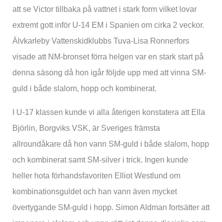
att se Victor tillbaka på vattnet i stark form vilket lovar
extremt gott inför U-14 EM i Spanien om cirka 2 veckor.
Älvkarleby Vattenskidklubbs Tuva-Lisa Ronnerfors
visade att NM-bronset förra helgen var en stark start på
denna säsong då hon igår följde upp med att vinna SM-
guld i både slalom, hopp och kombinerat.
I U-17 klassen kunde vi alla återigen konstatera att Ella
Björlin, Borgviks VSK, är Sveriges främsta
allroundåkare då hon vann SM-guld i både slalom, hopp
och kombinerat samt SM-silver i trick. Ingen kunde
heller hota förhandsfavoriten Elliot Westlund om
kombinationsguldet och han vann även mycket
övertygande SM-guld i hopp. Simon Aldman fortsätter att