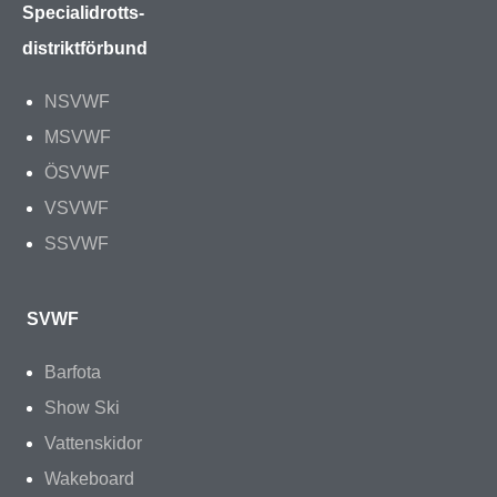
Specialidrotts-
distriktförbund
NSVWF
MSVWF
ÖSVWF
VSVWF
SSVWF
SVWF
Barfota
Show Ski
Vattenskidor
Wakeboard