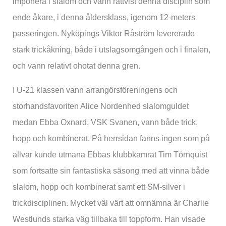
imponera i slalom och vann rättvist denna disciplin som
ende åkare, i denna åldersklass, igenom 12-meters
passeringen. Nyköpings Viktor Råström levererade
stark trickåkning, både i utslagsomgången och i finalen,
och vann relativt ohotat denna gren.
I U-21 klassen vann arrangörsföreningens och
storhandsfavoriten Alice Nordenhed slalomguldet
medan Ebba Oxnard, VSK Svanen, vann både trick,
hopp och kombinerat. På herrsidan fanns ingen som på
allvar kunde utmana Ebbas klubbkamrat Tim Törnquist
som fortsatte sin fantastiska säsong med att vinna både
slalom, hopp och kombinerat samt ett SM-silver i
trickdisciplinen. Mycket väl värt att omnämna är Charlie
Westlunds starka väg tillbaka till toppform. Han visade