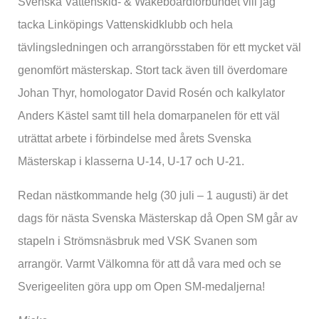
Svenska Vattenskid- & Wakeboardförbundet vill jag
tacka Linköpings Vattenskidklubb och hela
tävlingsledningen och arrangörsstaben för ett mycket väl
genomfört mästerskap. Stort tack även till överdomare
Johan Thyr, homologator David Rosén och kalkylator
Anders Kästel samt till hela domarpanelen för ett väl
uträttat arbete i förbindelse med årets Svenska
Mästerskap i klasserna U-14, U-17 och U-21.
Redan nästkommande helg (30 juli – 1 augusti) är det
dags för nästa Svenska Mästerskap då Open SM går av
stapeln i Strömsnäsbruk med VSK Svanen som
arrangör. Varmt Välkomna för att då vara med och se
Sverigeeliten göra upp om Open SM-medaljerna!