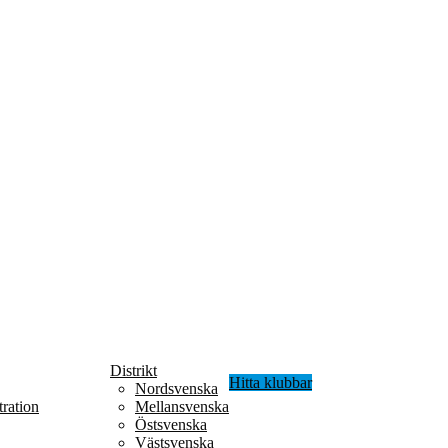
Distrikt
Hitta klubbar
Nordsvenska
ration
Mellansvenska
Östsvenska
Västsvenska