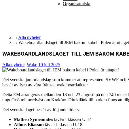
Organisatoriskt
/
Alla nyheter
/ Wakeboardlandslaget till JEM bakom kabel i Polen är uttaget
WAKEBOARDLANDSLAGET TILL JEM BAKOM KABEL
Alla nyheter
,
Wake
19 juli 2025
Det svenska juniorlandslag som kommer att representera SVWF och 
består av fyra av våra främsta wakeboardatleter.
Detta EM arrangeras mellan den 18 och 23 augusti på den 749 meter 
ungefär 8 mil nordväst om Kraków. Direktlänk till parken finns att til
Det svenska laget består av följande riders:
Matheo Symeonides
tävlar i klassen U-14
Alfons Eliasson
tävlar i klassen U-18