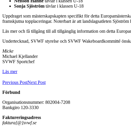
Nelsson Hanné
tävlar i klassen U-18
Sonja Sjöström
tävlar i klassen U-18
Uppdraget som mästerskapskapten specifikt för detta Europamästerskap 
framskjutna topplaceringar. Noterbart är att landslagsatleten Sjöström 
Läs mer och få tillgång till all tillgänglig information om detta Eur
Undertecknad, SVWF styrelse och SVWF Wakeboardkommitté önskar sa
Micke
Michael Kjellander
SVWF Sportchef
Läs mer
Previous Post
Next Post
Förbund
Organisationsnummer: 802004-7208
Bankgiro 120-3330
Faktureringsadress
faktura[@]svwf.se