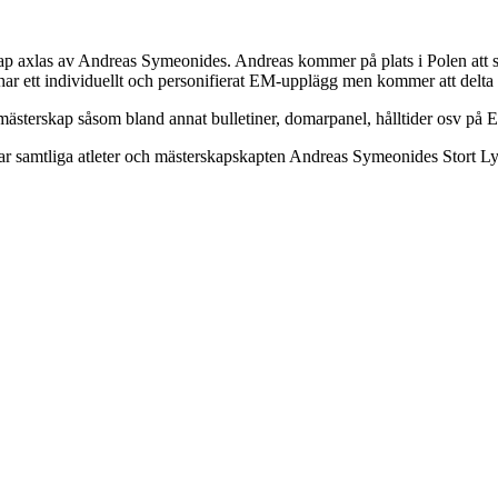
axlas av Andreas Symeonides. Andreas kommer på plats i Polen att sörja 
har ett individuellt och personifierat EM-upplägg men kommer att delta i
opamästerskap såsom bland annat bulletiner, domarpanel, hålltider osv p
mtliga atleter och mästerskapskapten Andreas Symeonides Stort Lyck