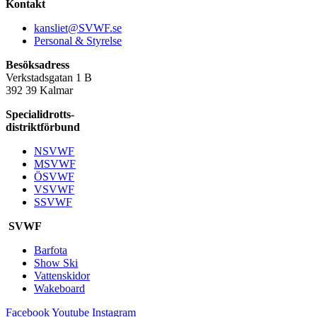
Kontakt
kansliet@SVWF.se
Personal & Styrelse
Besöksadress
Verkstadsgatan 1 B
392 39 Kalmar
Specialidrotts-
distriktförbund
NSVWF
MSVWF
ÖSVWF
VSVWF
SSVWF
SVWF
Barfota
Show Ski
Vattenskidor
Wakeboard
Facebook
Youtube
Instagram