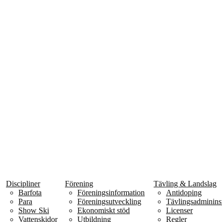
Discipliner
Förening
Tävling & Landslag
Barfota
Föreningsinformation
Antidoping
Para
Föreningsutveckling
Tävlingsadmininst
Show Ski
Ekonomiskt stöd
Licenser
Vattenskidor
Utbildning
Regler