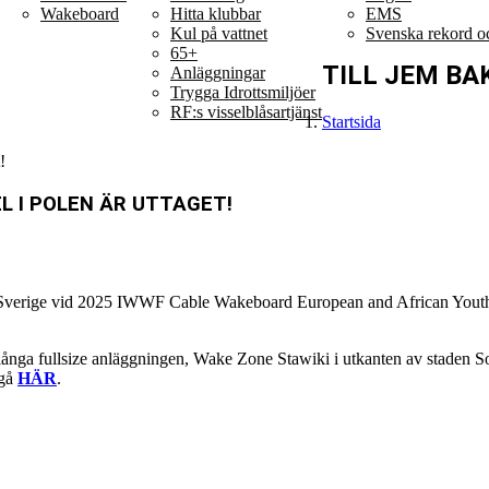
Wakeboard
Hitta klubbar
EMS
Kul på vattnet
Svenska rekord oc
65+
TILL JEM BA
Anläggningar
Trygga Idrottsmiljöer
RF:s visselblåsartjänst
Startsida
!
 I POLEN ÄR UTTAGET!
Sverige vid 2025 IWWF Cable Wakeboard European and African Youth 
långa fullsize anläggningen, Wake Zone Stawiki i utkanten av staden 
lgå
HÄR
.