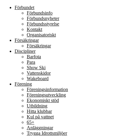
Förbundet
Förbundsinfo
Förbundsnyheter
Förbundsstyrelse
Kontakt
Organisatoriskt
Försäkringar
Försäkringar
Discipliner
Barfota
Para
Show Ski
Vattenskidor
Wakeboard
Förening
Föreningsinformation
Föreningsutveckling
Ekonomiskt stöd
Utbildning
Hitta klubbar
Kul på vattnet
65+
Anläggningar
Trygga Idrottsmiljöer