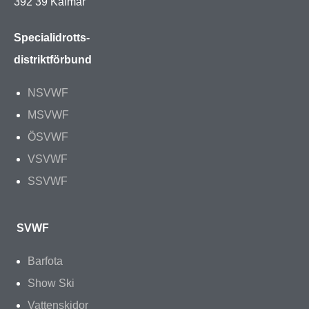
392 39 Kalmar
Specialidrotts-
distriktförbund
NSVWF
MSVWF
ÖSVWF
VSVWF
SSVWF
SVWF
Barfota
Show Ski
Vattenskidor