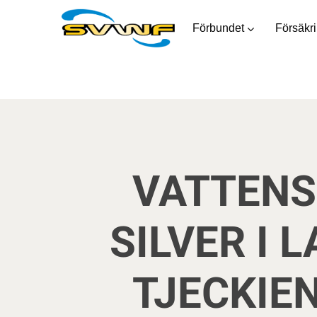
Förbundet
Försäkr
VATTENS
SILVER I 
TJECKIE