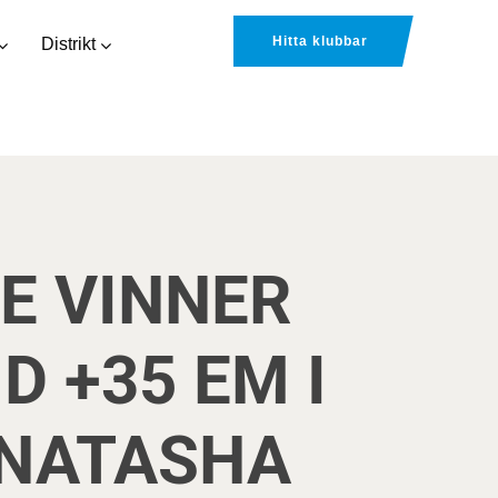
Hitta klubbar
Distrikt
E VINNER
D +35 EM I
 NATASHA