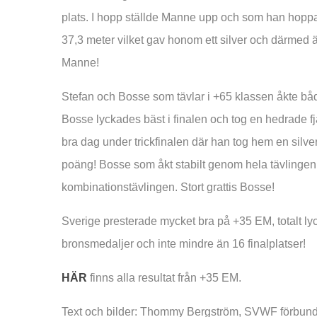
plats. I hopp ställde Manne upp och som han hoppad
37,3 meter vilket gav honom ett silver och därmed ä
Manne!
Stefan och Bosse som tävlar i +65 klassen åkte båda r
Bosse lyckades bäst i finalen och tog en hedrade f
bra dag under trickfinalen där han tog hem en silve
poäng! Bosse som åkt stabilt genom hela tävlingen
kombinationstävlingen. Stort grattis Bosse!
Sverige presterade mycket bra på +35 EM, totalt ly
bronsmedaljer och inte mindre än 16 finalplatser!
HÄR
finns alla resultat från +35 EM.
Text och bilder: Thommy Bergström, SVWF förbun