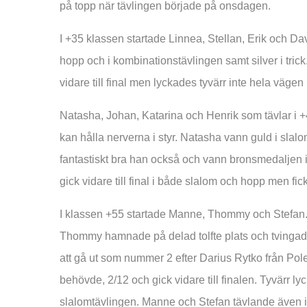
på topp när tävlingen började på onsdagen.
I +35 klassen startade Linnea, Stellan, Erik och Da
hopp och i kombinationstävlingen samt silver i trick.
vidare till final men lyckades tyvärr inte hela vägen i
Natasha, Johan, Katarina och Henrik som tävlar i +
kan hålla nerverna i styr. Natasha vann guld i slalom 
fantastiskt bra han också och vann bronsmedaljen 
gick vidare till final i både slalom och hopp men fi
I klassen +55 startade Manne, Thommy och Stefan. I 
Thommy hamnade på delad tolfte plats och tvingades t
att gå ut som nummer 2 efter Darius Rytko från Po
behövde, 2/12 och gick vidare till finalen. Tyvärr 
slalomtävlingen. Manne och Stefan tävlande även i 