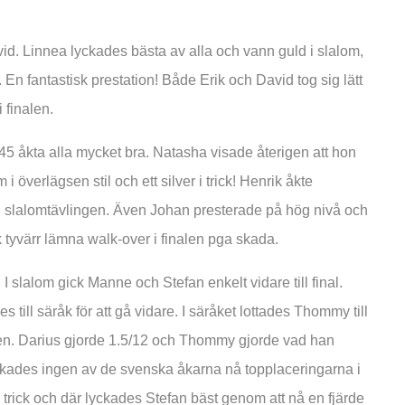
vid. Linnea lyckades bästa av alla och vann guld i slalom,
 En fantastisk prestation! Både Erik och David tog sig lätt
 finalen.
45 åkta alla mycket bra. Natasha visade återigen att hon
i överlägsen stil och ett silver i trick! Henrik åkte
i slalomtävlingen. Även Johan presterade på hög nivå och
ck tyvärr lämna walk-over i finalen pga skada.
slalom gick Manne och Stefan enkelt vidare till final.
ill säråk för att gå vidare. I säråket lottades Thommy till
len. Darius gjorde 1.5/12 och Thommy gjorde vad han
lyckades ingen av de svenska åkarna nå topplaceringarna i
trick och där lyckades Stefan bäst genom att nå en fjärde