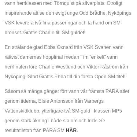
vann herrklassen med Törnquist på silverplats. Otroligt
inspirerande att se den evigt unge Odd Brådhe, Nyköpings
VSK leverera två fina passeringar och ta hand om SM-
bronset. Grattis Charlie till SM-guldet!
En strålande glad Ebba Oxnard från VSK Svanen vann
rättvist damernas hoppfinal medan Tim ”enkelt” vann
herrfinalen före Charlie Westlund och Viktor Råström från
Nyköping. Stort Grattis Ebba till din första Open SM-titel!
Såsom så många gånger förr vann vår främsta PARA atlet
genom tiderna, Elsie Antonsson från Varbergs
Vattenskidklubb, ytterligare två SM-guld i klassen MP5
genom stark åkning i både slalom och trick. Se
resultatlistan från PARA SM
HÄR
.