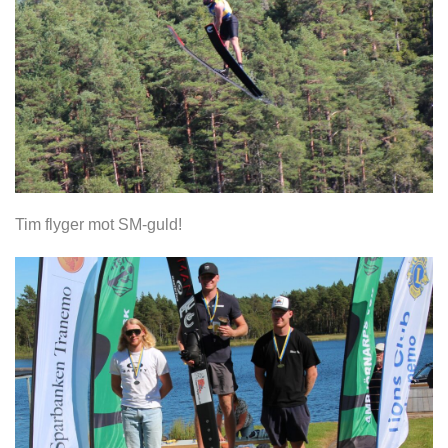
Tim flyger mot SM-guld!