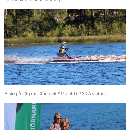
Elsie på väg mot ännu ett SM-guld i PARA slalom!