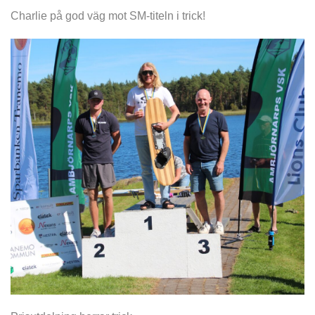
Charlie på god väg mot SM-titeln i trick!