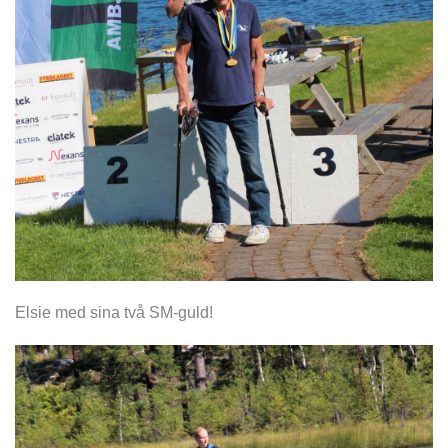
Elsie med sina två SM-guld!