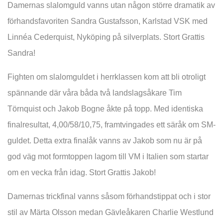
Damernas slalomguld vanns utan någon större dramatik av
förhandsfavoriten Sandra Gustafsson, Karlstad VSK med
Linnéa Cederquist, Nyköping på silverplats. Stort Grattis
Sandra!
Fighten om slalomguldet i herrklassen kom att bli otroligt
spännande där våra båda två landslagsåkare Tim
Törnquist och Jakob Bogne åkte på topp. Med identiska
finalresultat, 4,00/58/10,75, framtvingades ett säråk om SM-
guldet. Detta extra finalåk vanns av Jakob som nu är på
god väg mot formtoppen lagom till VM i Italien som startar
om en vecka från idag. Stort Grattis Jakob!
Damernas trickfinal vanns såsom förhandstippat och i stor
stil av Märta Olsson medan Gävleåkaren Charlie Westlund