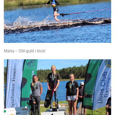
Märta – SM-guld i trick!