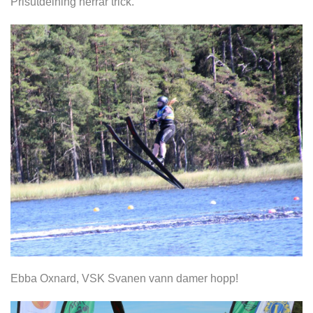
Prisutdelning herrar trick.
Ebba Oxnard, VSK Svanen vann damer hopp!