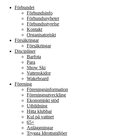
Förbundet
Förbundsinfo
Förbundsnyheter
Förbundsstyrelse
Kontakt
Organisatoriskt
Försäkringar
Försäkringar
Discipliner
Barfota
Para
Show Ski
Vattenskidor
Wakeboard
Förening
Föreningsinformation
Föreningsutveckling
Ekonomiskt stöd
Utbildning
Hitta klubbar
Kul på vattnet
65+
Anläggningar
Trygga Idrottsmiljöer