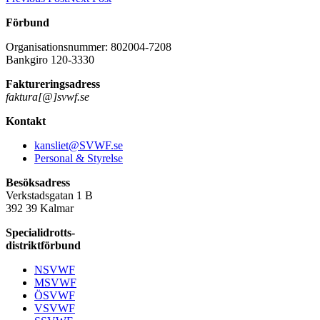
Förbund
Organisationsnummer: 802004-7208
Bankgiro 120-3330
Faktureringsadress
faktura[@]svwf.se
Kontakt
kansliet@SVWF.se
Personal & Styrelse
Besöksadress
Verkstadsgatan 1 B
392 39 Kalmar
Specialidrotts-
distriktförbund
NSVWF
MSVWF
ÖSVWF
VSVWF