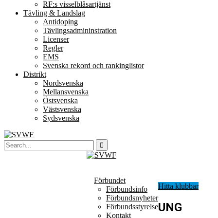
RF:s visselblåsartjänst
Tävling & Landslag
Antidoping
Tävlingsadmininstration
Licenser
Regler
EMS
Svenska rekord och rankinglistor
Distrikt
Nordsvenska
Mellansvenska
Östsvenska
Västsvenska
Sydsvenska
Förbundet
Hitta klubbar
Förbundsinfo
Förbundsnyheter
UNG
Förbundsstyrelse
Kontakt