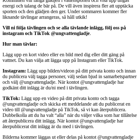
Kommittén vill fånga glädjen i vattensporten och visa upp ungas
energi och talang de bär på. De vill även inspirera fler att upptäcka
sporten och den glädjen den ger. Under sommaren kommer fler
liknande tävlingar arrangeras, så håll utkik!
Vill ni följa tävlingen och se alla tävlande inlägg, följ oss på
instagram och TikTok @ungvattengladje
.
Hur man tävlar:
Lägg upp en kort video eller en bild med dig eller ditt gäng på
vattnet. Du kan välja att lägga upp på Instagram eller TikTok.
Instagram:
Lägg upp bilden/videon på ditt privata konto och innan
du publicera välj tagga personer, välj sedan bjud in samarbetspartner
och välj @ungvattengladje. När kontot @ungvattengladje har
godkänt ditt inlägg är du/ni med i tävlingen.
TikTok:
Lägg upp en video på ditt privata konto och tagga
@ungvattengladje och skicka ett meddelande att du publicerat en
video till @ungvattengladje på TikTok, så vi kan återpublicera.
Dubbelkolla att du ha valt “alla” när du väljer vilka som har tillåtelse
att återpublicera ditt inlägg. När kontot @ungvattengladje har
återpublicerat ditt inlägg är du med i tävlingen.
Bilderna kommer läggas ut eller delas på kontot @ungvattengladje