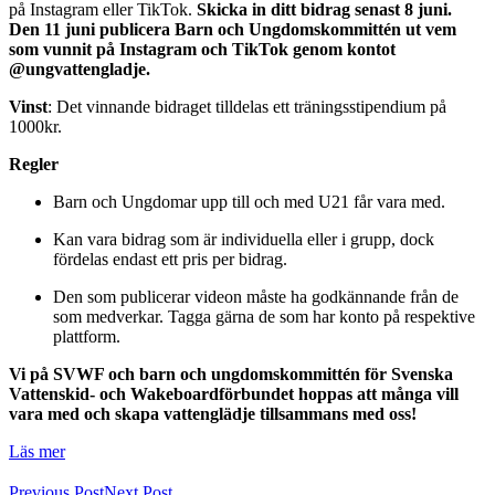
på Instagram eller TikTok.
Skicka in ditt bidrag senast 8 juni.
Den 11 juni publicera Barn och Ungdomskommittén ut vem
som vunnit på Instagram och TikTok genom kontot
@ungvattengladje.
Vinst
: Det vinnande bidraget tilldelas ett träningsstipendium på
1000kr.
Regler
Barn och Ungdomar upp till och med U21 får vara med.
Kan vara bidrag som är individuella eller i grupp, dock
fördelas endast ett pris per bidrag.
Den som publicerar videon måste ha godkännande från de
som medverkar. Tagga gärna de som har konto på respektive
plattform.
Vi på SVWF och barn och ungdomskommittén för Svenska
Vattenskid- och Wakeboardförbundet hoppas att många vill
vara med och skapa vattenglädje tillsammans med oss!
Läs mer
Previous Post
Next Post