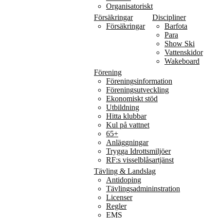
Organisatoriskt
Försäkringar
Discipliner
Försäkringar
Barfota
Para
Show Ski
Vattenskidor
Wakeboard
Förening
Föreningsinformation
Föreningsutveckling
Ekonomiskt stöd
Utbildning
Hitta klubbar
Kul på vattnet
65+
Anläggningar
Trygga Idrottsmiljöer
RF:s visselblåsartjänst
Tävling & Landslag
Antidoping
Tävlingsadmininstration
Licenser
Regler
EMS