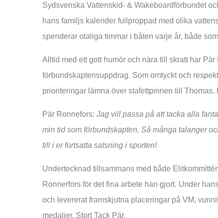
Sydsvenska Vattenskid- & Wakeboardförbundet och d
hans familjs kalender fullproppad med olika vatten
spenderar otaliga timmar i båten varje år, både som
Alltid med ett gott humör och nära till skratt har Pä
förbundskaptensuppdrag. Som omtyckt och respekter
prioriteringar lämna över stafettpinnen till Thom
Pär Ronnefors:
Jag vill passa på att tacka alla fant
min tid som förbundskapten. Så många talanger och 
till i er fortsatta satsning i sporten!
Undertecknad tillsammans med både Elitkommittén
Ronnerfors för det fina arbete han gjort. Under hans
och levererat framskjutna placeringar på VM, vun
medaljer. Stort Tack Pär.