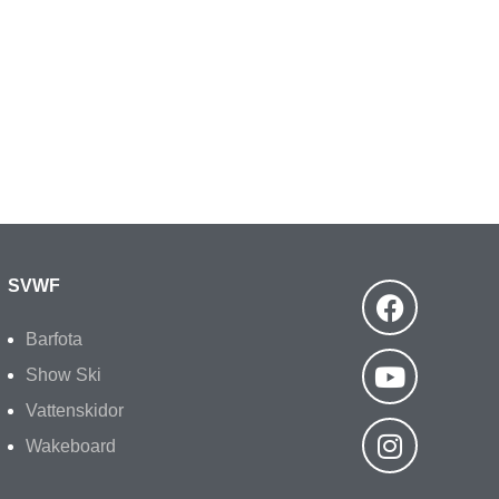
SVWF
Barfota
Show Ski
Vattenskidor
Wakeboard