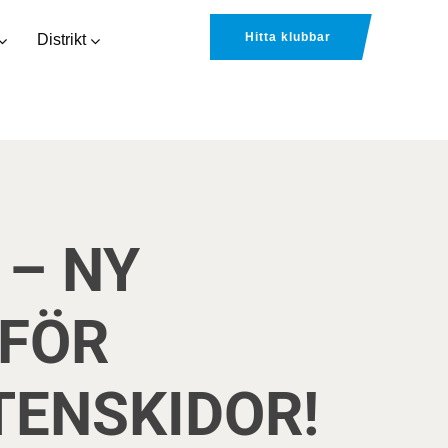
Hitta klubbar
Distrikt
– NY
FÖR
TENSKIDOR!