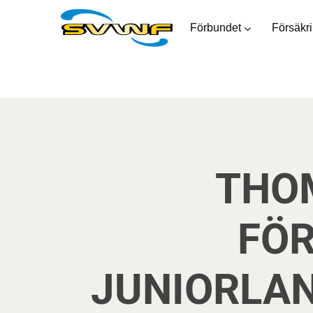
Förbundet
Försäkr
THO
FÖ
JUNIORLAN