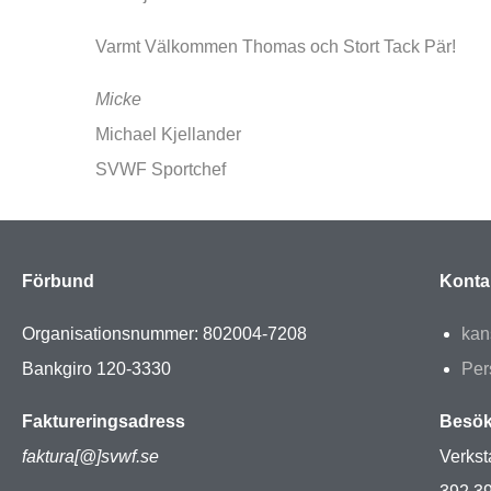
Varmt Välkommen Thomas och Stort Tack Pär!
Micke
Michael Kjellander
SVWF Sportchef
Förbund
Konta
Organisationsnummer: 802004-7208
kan
Bankgiro 120-3330
Per
Faktureringsadress
Besök
faktura[@]svwf.se
Verkst