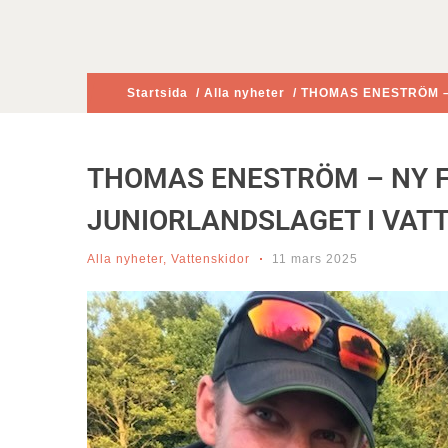
Startsida
/
Alla nyheter
/ THOMAS ENESTRÖM –
THOMAS ENESTRÖM – NY 
JUNIORLANDSLAGET I VAT
Alla nyheter
,
Vattenskidor
11 mars 2025