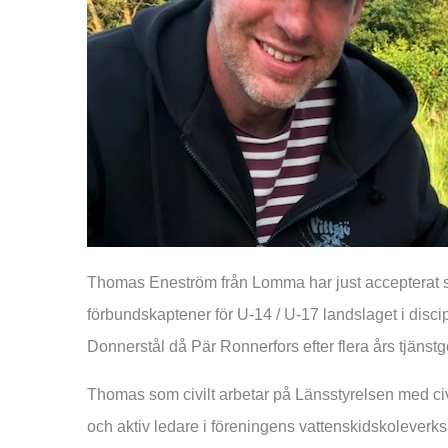
Thomas Eneström från Lomma har just accepterat sam
förbundskaptener för U-14 / U-17 landslaget i disc
Donnerstål då Pär Ronnerfors efter flera års tjänst
Thomas som civilt arbetar på Länsstyrelsen med civi
och aktiv ledare i föreningens vattenskidskoleve