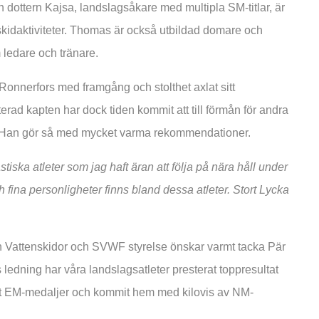
ottern Kajsa, landslagsåkare med multipla SM-titlar, är
skidaktiviteter. Thomas är också utbildad domare och
 ledare och tränare.
r Ronnerfors med framgång och stolthet axlat sitt
ad kapten har dock tiden kommit att till förmån för andra
as. Han gör så med mycket varma rekommendationer.
astiska atleter som jag haft äran att följa på nära håll under
fina personligheter finns bland dessa atleter. Stort Lycka
 Vattenskidor och SVWF styrelse önskar varmt tacka Pär
 ledning har våra landslagsatleter presterat toppresultat
nit EM-medaljer och kommit hem med kilovis av NM-