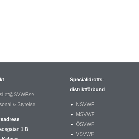
kt
Specialidrotts-
distriktförbund
sliet@SVWF.se
sonal & Styrelse
NSVWF
MSVWF
sadress
ÖSVWF
adsgatan 1 B
VSVWF