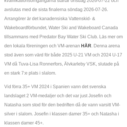
kvalifikationsomgångarna startar onsdag 2026-07-22 och
avslutas med de sista finalerna söndag 2026-07-26.
Arrangörer är det kanadensiska Vattenskid- &
Wakeboardförbundet, Water Ski and Wakeboard Canada
tillsammans med Predator Bay Water Ski Club. Läs mer om
den lokala föreningen och VM-arenan
HÄR
. Denna arena
stod även som värd för både 2025 U-21 VM och 2024 U-17
VM då Tuva-Lisa Ronnerfors, Älvkarleby VSK, slutade på
en stark 7:e plats i slalom.
Vid förra 35+ VM 2024 i Spanien vann det svenska
landslaget 2 VM-medaljer och det var just Josefin och
Natasha som stod för den bedriften då de vann varsitt VM-
silver i slalom. Josefin i klassen damer 35+ och Natasha i
klassen damer 45+.