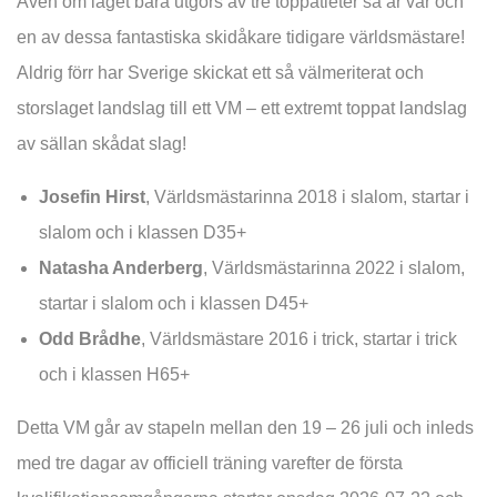
Även om laget bara utgörs av tre toppatleter så är var och
en av dessa fantastiska skidåkare tidigare världsmästare!
Aldrig förr har Sverige skickat ett så välmeriterat och
storslaget landslag till ett VM – ett extremt toppat landslag
av sällan skådat slag!
Josefin Hirst
, Världsmästarinna 2018 i slalom, startar i
slalom och i klassen D35+
Natasha Anderberg
, Världsmästarinna 2022 i slalom,
startar i slalom och i klassen D45+
Odd Brådhe
, Världsmästare 2016 i trick, startar i trick
och i klassen H65+
Detta VM går av stapeln mellan den 19 – 26 juli och inleds
med tre dagar av officiell träning varefter de första