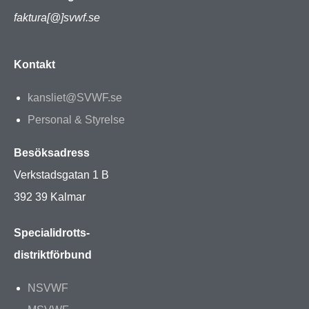
faktura[@]svwf.se
Kontakt
kansliet@SVWF.se
Personal & Styrelse
Besöksadress
Verkstadsgatan 1 B
392 39 Kalmar
Specialidrotts-
distriktförbund
NSVWF