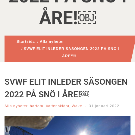
ÅRE!￼
Startsida
/
Alla nyheter
/ SVWF ELIT INLEDER SÄSONGEN 2022 PÅ SNÖ I
ÅRE!￼
SVWF ELIT INLEDER SÄSONGEN
2022 PÅ SNÖ I ÅRE!￼
Alla nyheter
,
barfota
,
Vattenskidor
,
Wake
31 januari 2022