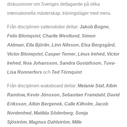
diskussioner om Sveriges deltagande på olika
internationella mästerskap, träningsläger med mera.
Från disciplinen vattenskidor deltar:
Jakob Bogne,
Felix Blomqvist, Charlie Westlund, Simon
Aldman
,
Ella Björlin
,
Linn Nilsson
,
Elsa Bergsgård,
Victor Blomqvist
,
Casper Terner
,
Linus Irehed,
Victor
Irehed,
Noa Johansson, Sandra Gustafsson
,
Tuva-
Lisa Ronnerfors
och
Ted Törnquist
Från disciplinen wakeboard deltar:
Melanie Staf, Albin
Randow, Kevin Jönsson
,
Sebastian Framdahl
,
David
Eriksson
,
Albin Bergenek, Calle Kilholm
,
Jacob
Nordenhed
,
Matilda Söderberg
,
Sonja
Sjöström
,
Magnus Dahlström, Mille