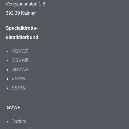
Verkstadsgatan 1 B
392 39 Kalmar
Specialidrotts-
distriktförbund
NSVWF
MSVWF
ÖSVWF
VSVWF
SSVWF
SVWF
Barfota