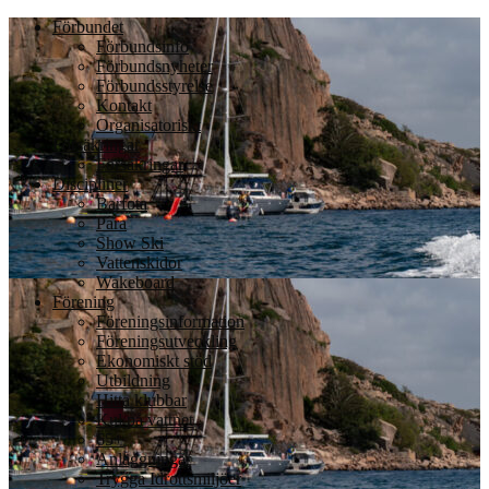
Förbundet
Förbundsinfo
Förbundsnyheter
Förbundsstyrelse
Kontakt
Organisatoriskt
Försäkringar
Försäkringar
Discipliner
Barfota
Para
Show Ski
Vattenskidor
Wakeboard
Förening
Föreningsinformation
Föreningsutveckling
Ekonomiskt stöd
Utbildning
Hitta klubbar
Kul på vattnet
65+
Anläggningar
Trygga Idrottsmiljöer