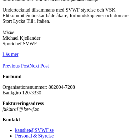
Undertecknad tillsammans med SVWF styrelse och VSK
Elitkommittén önskar både åkare, förbundskaptener och domare
Stort Lycka Till i Italien.
Micke
Michael Kjellander
Sportchef SVWF
Läs mer
Previous Post
Next Post
Förbund
Organisationsnummer: 802004-7208
Bankgiro 120-3330
Faktureringsadress
faktura[@]svwf.se
Kontakt
kansliet@SVWF.se
Personal & Styrelse