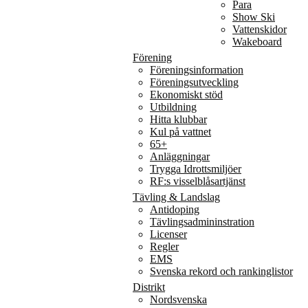
Para
Show Ski
Vattenskidor
Wakeboard
Förening
Föreningsinformation
Föreningsutveckling
Ekonomiskt stöd
Utbildning
Hitta klubbar
Kul på vattnet
65+
Anläggningar
Trygga Idrottsmiljöer
RF:s visselblåsartjänst
Tävling & Landslag
Antidoping
Tävlingsadmininstration
Licenser
Regler
EMS
Svenska rekord och rankinglistor
Distrikt
Nordsvenska