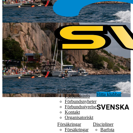
Förbundet
Hitta klubbar
Förbundsinfo
Förbundsnyheter
SVENSKA
Förbundsstyrelse
Kontakt
Organisatoriskt
Försäkringar
Discipliner
Försäkringar
Barfota