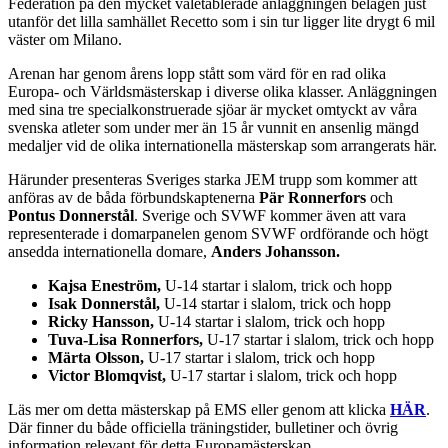
Federation på den mycket väletablerade anläggningen belägen just
utanför det lilla samhället Recetto som i sin tur ligger lite drygt 6 mil
väster om Milano.
Arenan har genom årens lopp stått som värd för en rad olika
Europa- och Världsmästerskap i diverse olika klasser. Anläggningen
med sina tre specialkonstruerade sjöar är mycket omtyckt av våra
svenska atleter som under mer än 15 år vunnit en ansenlig mängd
medaljer vid de olika internationella mästerskap som arrangerats här.
Härunder presenteras Sveriges starka JEM trupp som kommer att
anföras av de båda förbundskaptenerna
Pär Ronnerfors
och
Pontus Donnerstål
. Sverige och SVWF kommer även att vara
representerade i domarpanelen genom SVWF ordförande och högt
ansedda internationella domare,
Anders Johansson.
Kajsa Eneström,
U-14 startar i slalom, trick och hopp
Isak Donnerstål,
U-14 startar i slalom, trick och hopp
Ricky Hansson,
U-14 startar i slalom, trick och hopp
Tuva-Lisa Ronnerfors,
U-17 startar i slalom, trick och hopp
Märta Olsson,
U-17 startar i slalom, trick och hopp
Victor Blomqvist,
U-17 startar i slalom, trick och hopp
Läs mer om detta mästerskap på EMS eller genom att klicka
HÄR
.
Där finner du både officiella träningstider, bulletiner och övrig
information relevant för detta Europamästerskap.