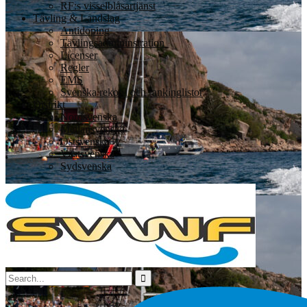
RF:s visselblåsartjänst
Tävling & Landslag
Antidoping
Tävlingsadmininstration
Licenser
Regler
EMS
Svenska rekord och rankinglistor
Distrikt
Nordsvenska
Mellansvenska
Östsvenska
Västsvenska
Sydsvenska