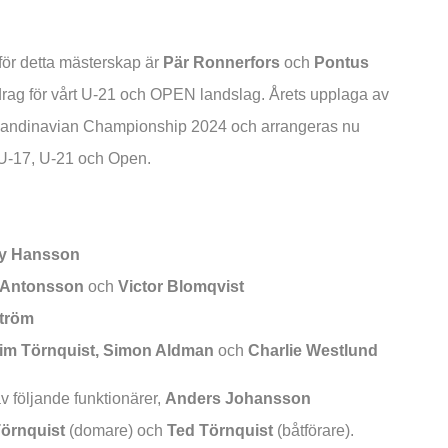
för detta mästerskap är
Pär Ronnerfors
och
Pontus
ag för vårt U-21 och OPEN landslag. Årets upplaga av
ll Scandinavian Championship 2024 och arrangeras nu
, U-17, U-21 och Open.
y Hansson
 Antonsson
och
Victor Blomqvist
ström
Tim Törnquist, Simon Aldman
och
Charlie Westlund
av följande funktionärer,
Anders Johansson
Törnquist
(domare) och
Ted Törnquist
(båtförare).