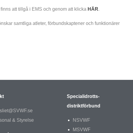
 finns att tillgå i EMS och genom att klicka
HÄR
.
kar samtliga atleter, förbundskaptener och funktionärer
kt
Specialidrotts-
distriktförbund
sliet@SVWF.se
sonal & Styrelse
NSVWF
MSVWF