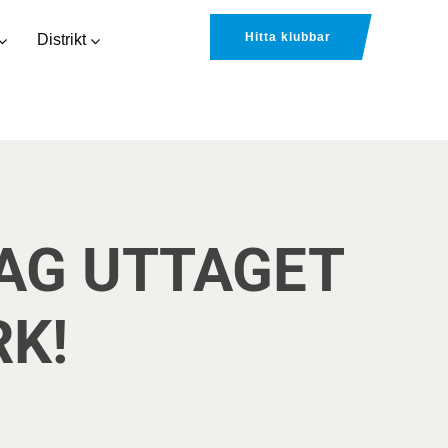
Hitta klubbar
Distrikt
AG UTTAGET
RK!