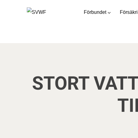
Förbundet
Försäkr
STORT VAT
TI