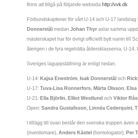
finns att tillgå på följande websida
http://vvk.dk
Förbundskaptener för vårt U-14 och U-17 landslag 
Donnerstål
medan
Johan Thyr
axlar samma uppdr
mästerskapet har för övrigt officiellt bytt namn ti
återigen i de fyra regelrätta åldersklasserna, U-14
Sveriges laguppställning är enligt nedan.
U-14:
Kajsa Eneström
,
Isak Donnerstål
och
Rick
U-17:
Tuva-Lisa Ronnerfors,
Märta Olsson
,
Elsa
U-21:
Ella Björlin, Elliot Westlund
och
Viktor Rå
Open:
Sandra Gustafsson,
Linnéa Cederquist, 
I tillägg till ovan består den svenska truppen även 
(överdomare),
Anders Kästel
(homologator),
Per 