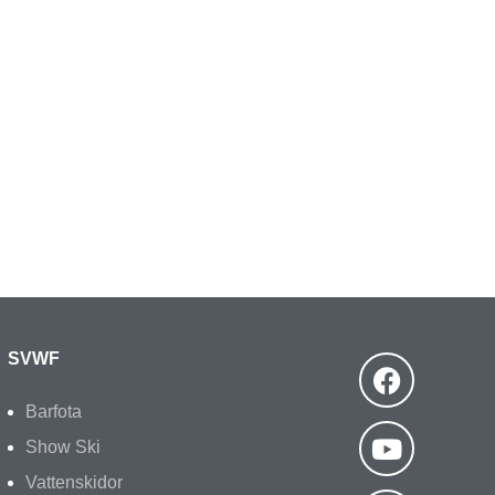
SVWF
Barfota
Show Ski
Vattenskidor