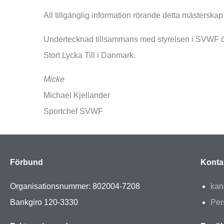
All tillgänglig information rörande detta mästerskap
Undertecknad tillsammans med styrelsen i SVWF öns
Stort Lycka Till i Danmark.
Micke
Michael Kjellander
Sportchef SVWF
Förbund
Konta
Organisationsnummer: 802004-7208
kan
Bankgiro 120-3330
Per