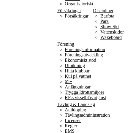
Organisatoriskt
Försäkringar
Discipliner
Försäkringar
Barfota
Para
Show Ski
Vattenskidor
Wakeboard
Förening
Föreningsinformation
Föreningsutveckling
Ekonomiskt stöd
Utbildning
Hitta klubbar
Kul på vattnet
65+
Anläggningar
Trygga Idrottsmiljöer
RF:s visselblåsartjänst
Tävling & Landslag
Antidoping
Tävlingsadmininstration
Licenser
Regler
EMS