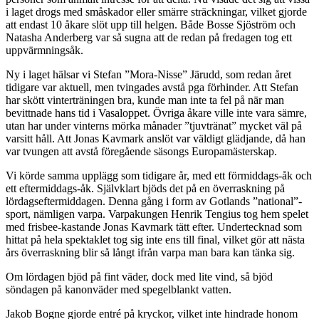
i laget drogs med småskador eller smärre sträckningar, vilket gjorde
att endast 10 åkare slöt upp till helgen. Både Bosse Sjöström och
Natasha Anderberg var så sugna att de redan på fredagen tog ett
uppvärmningsåk.
Ny i laget hälsar vi Stefan ”Mora-Nisse” Järudd, som redan året
tidigare var aktuell, men tvingades avstå pga förhinder. Att Stefan
har skött vinterträningen bra, kunde man inte ta fel på när man
bevittnade hans tid i Vasaloppet. Övriga åkare ville inte vara sämre,
utan har under vinterns mörka månader ”tjuvtränat” mycket väl på
varsitt håll. Att Jonas Kavmark anslöt var väldigt glädjande, då han
var tvungen att avstå föregående säsongs Europamästerskap.
Vi körde samma upplägg som tidigare år, med ett förmiddags-åk och
ett eftermiddags-åk. Självklart bjöds det på en överraskning på
lördagseftermiddagen. Denna gång i form av Gotlands ”national”-
sport, nämligen varpa. Varpakungen Henrik Tengius tog hem spelet
med frisbee-kastande Jonas Kavmark tätt efter. Undertecknad som
hittat på hela spektaklet tog sig inte ens till final, vilket gör att nästa
års överraskning blir så långt ifrån varpa man bara kan tänka sig.
Om lördagen bjöd på fint väder, dock med lite vind, så bjöd
söndagen på kanonväder med spegelblankt vatten.
Jakob Bogne gjorde entré på kryckor, vilket inte hindrade honom