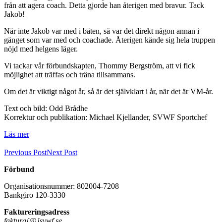
från att agera coach. Detta gjorde han återigen med bravur. Tack
Jakob!
När inte Jakob var med i båten, så var det direkt någon annan i
gänget som var med och coachade. Återigen kände sig hela truppen
nöjd med helgens läger.
Vi tackar vår förbundskapten, Thommy Bergström, att vi fick
möjlighet att träffas och träna tillsammans.
Om det är viktigt något år, så är det självklart i år, när det är VM-år.
Text och bild: Odd Brådhe
Korrektur och publikation: Michael Kjellander, SVWF Sportchef
Läs mer
Previous Post
Next Post
Förbund
Organisationsnummer: 802004-7208
Bankgiro 120-3330
Faktureringsadress
faktura[@]svwf.se