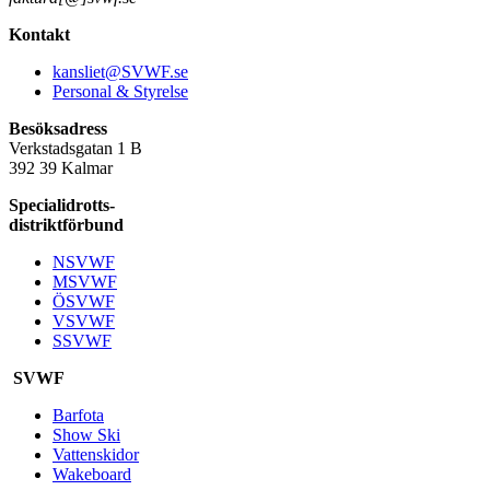
Kontakt
kansliet@SVWF.se
Personal & Styrelse
Besöksadress
Verkstadsgatan 1 B
392 39 Kalmar
Specialidrotts-
distriktförbund
NSVWF
MSVWF
ÖSVWF
VSVWF
SSVWF
SVWF
Barfota
Show Ski
Vattenskidor
Wakeboard