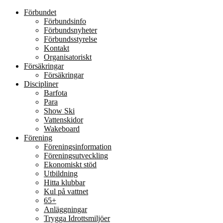
Förbundet
Förbundsinfo
Förbundsnyheter
Förbundsstyrelse
Kontakt
Organisatoriskt
Försäkringar
Försäkringar
Discipliner
Barfota
Para
Show Ski
Vattenskidor
Wakeboard
Förening
Föreningsinformation
Föreningsutveckling
Ekonomiskt stöd
Utbildning
Hitta klubbar
Kul på vattnet
65+
Anläggningar
Trygga Idrottsmiljöer