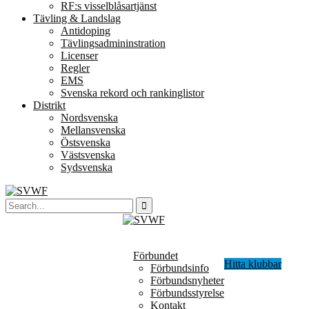
RF:s visselblåsartjänst
Tävling & Landslag
Antidoping
Tävlingsadmininstration
Licenser
Regler
EMS
Svenska rekord och rankinglistor
Distrikt
Nordsvenska
Mellansvenska
Östsvenska
Västsvenska
Sydsvenska
Förbundet
Hitta klubbar
Förbundsinfo
Förbundsnyheter
Förbundsstyrelse
Kontakt