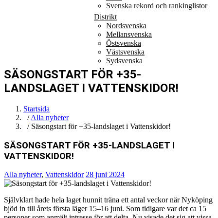
Svenska rekord och rankinglistor
Distrikt
Nordsvenska
Mellansvenska
Östsvenska
Västsvenska
Sydsvenska
SÄSONGSTART FÖR +35-
LANDSLAGET I VATTENSKIDOR!
Startsida
/
Alla nyheter
/ Säsongstart för +35-landslaget i Vattenskidor!
SÄSONGSTART FÖR +35-LANDSLAGET I
VATTENSKIDOR!
Alla nyheter
,
Vattenskidor
28 juni 2024
Självklart hade hela laget hunnit träna ett antal veckor när Nyköping
bjöd in till årets första läger 15–16 juni. Som tidigare var det ca 15
personer som anmält intresse för att delta. Nu visade det sig att vissa