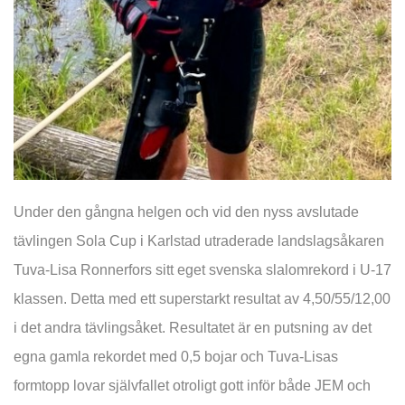
Under den gångna helgen och vid den nyss avslutade
tävlingen Sola Cup i Karlstad utraderade landslagsåkaren
Tuva-Lisa Ronnerfors sitt eget svenska slalomrekord i U-17
klassen. Detta med ett superstarkt resultat av 4,50/55/12,00
i det andra tävlingsåket. Resultatet är en putsning av det
egna gamla rekordet med 0,5 bojar och Tuva-Lisas
formtopp lovar självfallet otroligt gott inför både JEM och