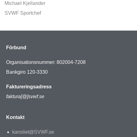
Michael Kjellander
SVWF Sportchef
Förbund
Organisationsnummer: 802004-7208
Bankgiro 120-3330
Faktureringsadress
faktura[@]svwf.se
Kontakt
kansliet@SVWF.se