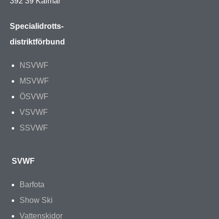
392 39 Kalmar
Specialidrotts-
distriktförbund
NSVWF
MSVWF
ÖSVWF
VSVWF
SSVWF
SVWF
Barfota
Show Ski
Vattenskidor