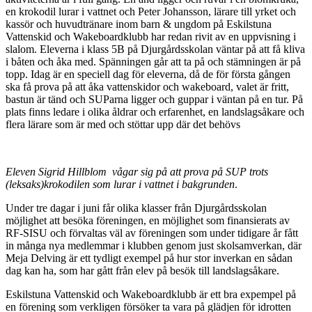
en krokodil lurar i vattnet och Peter Johansson, lärare till yrket och
kassör och huvudtränare inom barn & ungdom på Eskilstuna
Vattenskid och Wakeboardklubb har redan rivit av en uppvisning i
slalom. Eleverna i klass 5B på Djurgårdsskolan väntar på att få kliva
i båten och åka med. Spänningen går att ta på och stämningen är på
topp. Idag är en speciell dag för eleverna, då de för första gången
ska få prova på att åka vattenskidor och wakeboard, valet är fritt,
bastun är tänd och SUParna ligger och guppar i väntan på en tur. På
plats finns ledare i olika åldrar och erfarenhet, en landslagsåkare och
flera lärare som är med och stöttar upp där det behövs
Eleven Sigrid Hillblom vågar sig på att prova på SUP trots
(leksaks)krokodilen som lurar i vattnet i bakgrunden
.
Under tre dagar i juni får olika klasser från Djurgårdsskolan
möjlighet att besöka föreningen, en möjlighet som finansierats av
RF-SISU och förvaltas väl av föreningen som under tidigare år fått
in många nya medlemmar i klubben genom just skolsamverkan, där
Meja Delving är ett tydligt exempel på hur stor inverkan en sådan
dag kan ha, som har gått från elev på besök till landslagsåkare.
Eskilstuna Vattenskid och Wakeboardklubb är ett bra expempel på
en förening som verkligen försöker ta vara på glädjen för idrotten