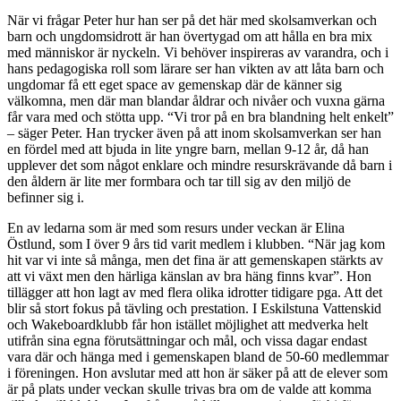
När vi frågar Peter hur han ser på det här med skolsamverkan och
barn och ungdomsidrott är han övertygad om att hålla en bra mix
med människor är nyckeln. Vi behöver inspireras av varandra, och i
hans pedagogiska roll som lärare ser han vikten av att låta barn och
ungdomar få ett eget space av gemenskap där de känner sig
välkomna, men där man blandar åldrar och nivåer och vuxna gärna
får vara med och stötta upp. “Vi tror på en bra blandning helt enkelt”
– säger Peter. Han trycker även på att inom skolsamverkan ser han
en fördel med att bjuda in lite yngre barn, mellan 9-12 år, då han
upplever det som något enklare och mindre resurskrävande då barn i
den åldern är lite mer formbara och tar till sig av den miljö de
befinner sig i.
En av ledarna som är med som resurs under veckan är Elina
Östlund, som I över 9 års tid varit medlem i klubben. “När jag kom
hit var vi inte så många, men det fina är att gemenskapen stärkts av
att vi växt men den härliga känslan av bra häng finns kvar”. Hon
tillägger att hon lagt av med flera olika idrotter tidigare pga. Att det
blir så stort fokus på tävling och prestation. I Eskilstuna Vattenskid
och Wakeboardklubb får hon istället möjlighet att medverka helt
utifrån sina egna förutsättningar och mål, och vissa dagar endast
vara där och hänga med i gemenskapen bland de 50-60 medlemmar
i föreningen. Hon avslutar med att hon är säker på att de elever som
är på plats under veckan skulle trivas bra om de valde att komma