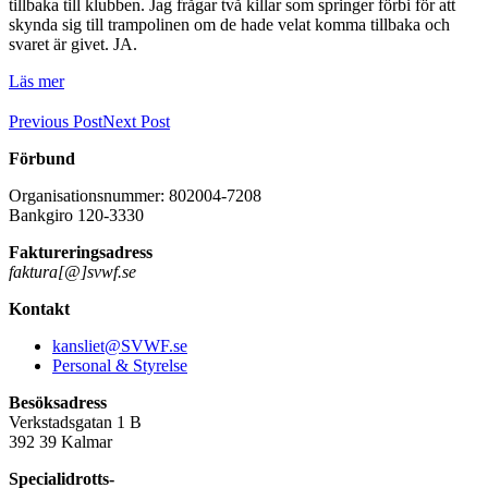
tillbaka till klubben. Jag frågar två killar som springer förbi för att
skynda sig till trampolinen om de hade velat komma tillbaka och
svaret är givet. JA.
Läs mer
Previous Post
Next Post
Förbund
Organisationsnummer: 802004-7208
Bankgiro 120-3330
Faktureringsadress
faktura[@]svwf.se
Kontakt
kansliet@SVWF.se
Personal & Styrelse
Besöksadress
Verkstadsgatan 1 B
392 39 Kalmar
Specialidrotts-