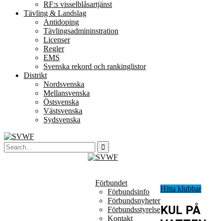
RF:s visselblåsartjänst
Tävling & Landslag
Antidoping
Tävlingsadmininstration
Licenser
Regler
EMS
Svenska rekord och rankinglistor
Distrikt
Nordsvenska
Mellansvenska
Östsvenska
Västsvenska
Sydsvenska
Förbundet
Hitta klubbar
Förbundsinfo
Förbundsnyheter
KUL PÅ
Förbundsstyrelse
Kontakt