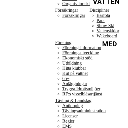
VATTEN
Organisatoriskt
Försäkringar
Discipliner
Försäkringar
Barfota
Para
Show Ski
Vattenskidor
Wakeboard
Förening
MED
Föreningsinformation
Föreningsutveckling
Ekonomiskt stöd
Utbildning
Hitta klubbar
Kul på vattnet
65+
Anläggningar
Trygga Idrottsmiljöer
RF:s visselblåsartjänst
Tävling & Landslag
Antidoping
Tävlingsadmininstration
Licenser
Regler
EMS