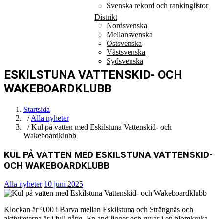
Svenska rekord och rankinglistor
Distrikt
Nordsvenska
Mellansvenska
Östsvenska
Västsvenska
Sydsvenska
ESKILSTUNA VATTENSKID- OCH
WAKEBOARDKLUBB
Startsida
/
Alla nyheter
/ Kul på vatten med Eskilstuna Vattenskid- och
Wakeboardklubb
KUL PÅ VATTEN MED ESKILSTUNA VATTENSKID-
OCH WAKEBOARDKLUBB
Alla nyheter
10 juni 2025
Klockan är 9.00 i Barva mellan Eskilstuna och Strängnäs och
aktiviteterna är i full gång. En and ligger och ruvar i en blomkruka,