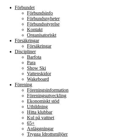
Förbundet
Förbundsinfo
Förbundsnyheter
Förbundsstyrelse
Kontakt
Organisatoriskt
Försäkringar
Försäkringar
Discipliner
Barfota
Para
Show Ski
Vattenskidor
Wakeboard
Förening
Föreningsinformation
Föreningsutveckling
Ekonomiskt stöd
Utbildning
Hitta klubbar
Kul på vattnet
65+
Anläggningar
Trygga Idrottsmiljöer