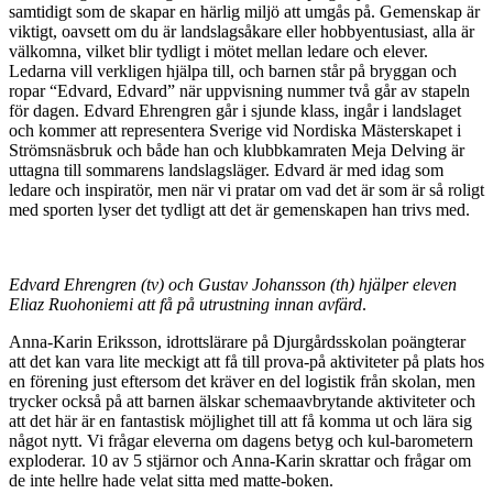
samtidigt som de skapar en härlig miljö att umgås på. Gemenskap är
viktigt, oavsett om du är landslagsåkare eller hobbyentusiast, alla är
välkomna, vilket blir tydligt i mötet mellan ledare och elever.
Ledarna vill verkligen hjälpa till, och barnen står på bryggan och
ropar “Edvard, Edvard” när uppvisning nummer två går av stapeln
för dagen. Edvard Ehrengren går i sjunde klass, ingår i landslaget
och kommer att representera Sverige vid Nordiska Mästerskapet i
Strömsnäsbruk och både han och klubbkamraten Meja Delving är
uttagna till sommarens landslagsläger. Edvard är med idag som
ledare och inspiratör, men när vi pratar om vad det är som är så roligt
med sporten lyser det tydligt att det är gemenskapen han trivs med.
Edvard Ehrengren (tv) och Gustav Johansson (th) hjälper eleven
Eliaz Ruohoniemi att få på utrustning innan avfärd
.
Anna-Karin Eriksson, idrottslärare på Djurgårdsskolan poängterar
att det kan vara lite meckigt att få till prova-på aktiviteter på plats hos
en förening just eftersom det kräver en del logistik från skolan, men
trycker också på att barnen älskar schemaavbrytande aktiviteter och
att det här är en fantastisk möjlighet till att få komma ut och lära sig
något nytt. Vi frågar eleverna om dagens betyg och kul-barometern
exploderar. 10 av 5 stjärnor och Anna-Karin skrattar och frågar om
de inte hellre hade velat sitta med matte-boken.