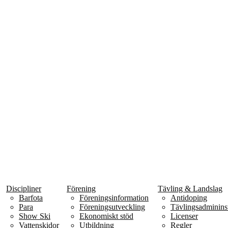
Discipliner
Förening
Tävling & Landslag
Barfota
Föreningsinformation
Antidoping
Para
Föreningsutveckling
Tävlingsadmininst
Show Ski
Ekonomiskt stöd
Licenser
Vattenskidor
Utbildning
Regler