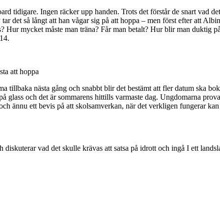
rd tidigare. Ingen räcker upp handen. Trots det förstår de snart vad det
ar det så långt att han vågar sig på att hoppa – men först efter att Albi
nds? Hur mycket måste man träna? Får man betalt? Hur blir man duktig p
 14.
esta att hoppa
ma tillbaka nästa gång och snabbt blir det bestämt att fler datum ska 
 på glass och det är sommarens hittills varmaste dag. Ungdomarna provar
ch ännu ett bevis på att skolsamverkan, när det verkligen fungerar kan 
skuterar vad det skulle krävas att satsa på idrott och ingå I ett lands