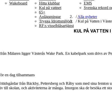
Wakeboard
Hitta klubbar
EMS
Kul på vattnet
Svenska rekord oc
65+
/
Alla nyheter
Anläggningar
/ Kul på Vatten i Väste
Trygga Idrottsmiljöer
RF:s visselblåsartjänst
KUL PÅ VATTEN 
 från Mälaren ligger Västerås Wake Park. En kabelpark som drivs av Pete
för en dag tillsammans
e fritidsgårdar från Bäckby, Pettersberg och Råby som med sina femton
tiv till skolan, och aktiviteterna är många. Imorgon ska de besöka ett 