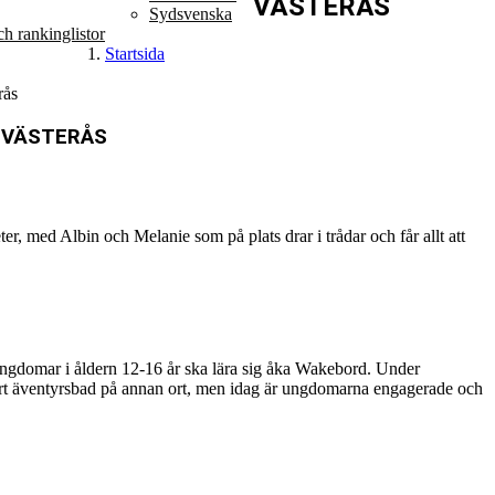
VÄSTERÅS
Sydsvenska
h rankinglistor
Startsida
rås
I VÄSTERÅS
r, med Albin och Melanie som på plats drar i trådar och får allt att
 ungdomar i åldern 12-16 år ska lära sig åka Wakebord. Under
stort äventyrsbad på annan ort, men idag är ungdomarna engagerade och