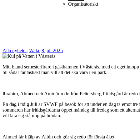
Organisatoriskt
Alla nyheter
,
Wake
8 juli 2025
Mitt bland semesterfirare i gästhamnen i Västerås, med ett eget inlopp
bli sådär fantastiskt man vill att det ska vara i en park.
Ibrahim, Ahmed och Amir är redo från Pettersberg fritidsgård är redo 
En dag i tidig Juli är SVWF på besök för att under en dag ta emot tr
sommaren har fritidsgårdarna öppet måndag till fredag som ett alterna
vill lära sig stå upp på brädan.
Ahmed får hjälp av Albin och gör sig redo för första åket