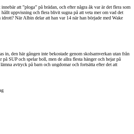
 innebär att ”ploga” på brädan, och efter några åk var är det flera som
n hållt uppvisning och flera blivit sugna på att veta mer om vad det
å idrott? När Albin delar att han var 14 när han började med Wake
bokas in, den här gången inte bekostade genom skolsamverkan utan från
 på SUP och spelar boll, men de allra flesta hänger och hejar på
lämna avtryck på barn och ungdomar och fortsätta efter det att
lag