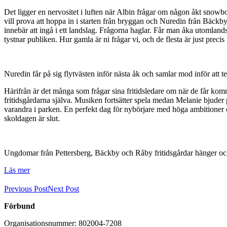
Det ligger en nervositet i luften när Albin frågar om någon åkt snowboa
vill prova att hoppa in i starten från bryggan och Nuredin från Bäckby t
innebär att ingå i ett landslag. Frågorna haglar. Får man åka utomla
tystnar publiken. Hur gamla är ni frågar vi, och de flesta är just precis
Nuredin får på sig flytvästen inför nästa åk och samlar mod inför att t
Härifrån är det många som frågar sina fritidsledare om när de får kom
fritidsgårdarna själva. Musiken fortsätter spela medan Melanie bjuder
varandra i parken. En perfekt dag för nybörjare med höga ambitioner o
skoldagen är slut.
Ungdomar från Pettersberg, Bäckby och Råby fritidsgårdar hänger och di
Läs mer
Previous Post
Next Post
Förbund
Organisationsnummer: 802004-7208