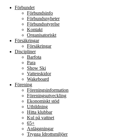
Förbundet
Förbundsinfo
Förbundsnyheter
Förbundsstyrelse
Kontakt
Organisatoriskt
Försäkringar
Försäkringar
Discipliner
Barfota
Para
Show Ski
Vattenskidor
Wakeboard
Förening
Föreningsinformation
Föreningsutveckling
Ekonomiskt stöd
Utbildning
Hitta klubbar
Kul på vattnet
65+
Anläggningar
Trygga Idrottsmiljöer