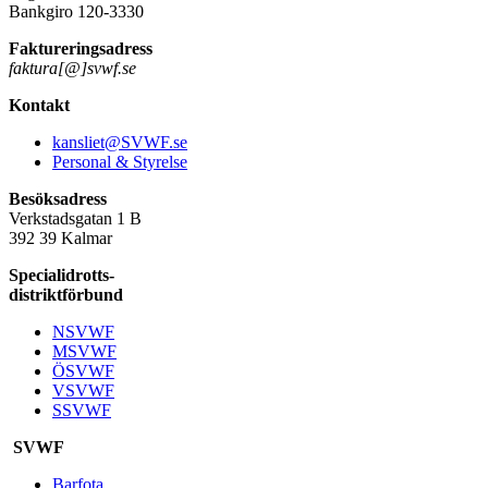
Bankgiro 120-3330
Faktureringsadress
faktura[@]svwf.se
Kontakt
kansliet@SVWF.se
Personal & Styrelse
Besöksadress
Verkstadsgatan 1 B
392 39 Kalmar
Specialidrotts-
distriktförbund
NSVWF
MSVWF
ÖSVWF
VSVWF
SSVWF
SVWF
Barfota