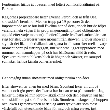
Funtionärer hjälps åt i pausen med lotteri och fikaförsäljning på
Barken
Käglornas projektledare heter Evelina Peroni och är från Usa,
showskin’s hemland. Med en trupp på 19 personer är det
imponerande att se hur koll Evelina har på detaljer och hur de följer
varandra hela vägen från programgenomgång (med obligatorisk
applåd efter varje moment) till efterföljande feedback-möte där man
steg för steg utvärderar varje moment från showen. Utöver showen i
sig – är det lika underhållande att spana in allt som sker mellan varje
moment borta på startbryggan, hur skidorna ligger uppradade med
nummer och namnlappar på och hur båtförarna alltid är redo.
Speakern riktar publikens blick åt höger och vänster, ett samspel
som sker helt på känsla och erfarenhet.
Genomgång innan showstart med obligatoriska applåder
Efter showen tar vi en tur med båten. Spontant leker vi runt på
vattnet och gör precis det åkarna har lust att testa på i stunden. Jag
tänker tillbaka på min idrott – skidåkning och den bakgrun jag har
som skidlärare på snö. Precis det här. Stunderna i skogen, på hoppen
och leken i gemenskapen är det jag alltid tyckt varit som mest
värdefullt och utvecklande både för mig och mina elever, just