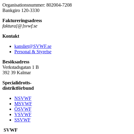
Organisationsnummer: 802004-7208
Bankgiro 120-3330
Faktureringsadress
faktura[@]svwf.se
Kontakt
kansliet@SVWF.se
Personal & Styrelse
Besöksadress
Verkstadsgatan 1 B
392 39 Kalmar
Specialidrotts-
distriktförbund
NSVWF
MSVWF
ÖSVWF
VSVWF
SSVWF
SVWF