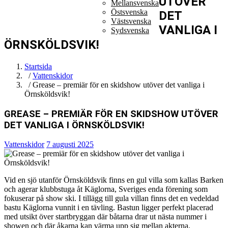
UTÖVER
Mellansvenska
Östsvenska
DET
Västsvenska
VANLIGA I
Sydsvenska
ÖRNSKÖLDSVIK!
Startsida
/
Vattenskidor
/ Grease – premiär för en skidshow utöver det vanliga i
Örnsköldsvik!
GREASE – PREMIÄR FÖR EN SKIDSHOW UTÖVER
DET VANLIGA I ÖRNSKÖLDSVIK!
Vattenskidor
7 augusti 2025
Vid en sjö utanför Örnsköldsvik finns en gul villa som kallas Barken
och agerar klubbstuga åt Käglorna, Sveriges enda förening som
fokuserar på show ski. I tillägg till gula villan finns det en vedeldad
bastu Käglorna vunnit i en tävling. Bastun ligger perfekt placerad
med utsikt över startbryggan där båtarna drar ut nästa nummer i
showen och där åkarna kan värma upp sig mellan akterna.