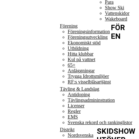
Para
Show Ski
Vattenskidor
Wakeboard
Förening
FÖR
Föreningsinformation
EN
Föreningsutveckling
Ekonomiskt stöd
Utbildning
Hitta klubbar
Kul på vattnet
65+
Anläggningar
Trygga Idrottsmiljöer
RF:s visselblåsartjänst
Tävling & Landslag
Antidoping
Tävlingsadmininstration
Licenser
Regler
EMS
Svenska rekord och rankinglistor
Distrikt
SKIDSHOW
Nordsvenska