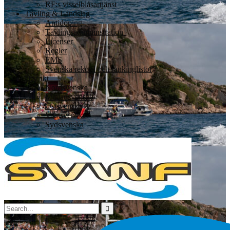
RF:s visselblåsartjänst
Tävling & Landslag
Antidoping
Tävlingsadmininstration
Licenser
Regler
EMS
Svenska rekord och rankinglistor
Distrikt
Nordsvenska
Mellansvenska
Östsvenska
Västsvenska
Sydsvenska