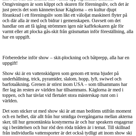
Omgivningen är som klippt och skuren för föreningsliv, och det är
just precis det som kännetecknar Käglorna – en kultur djupt
förankrad i ett föreningsliv som likt ett väloljat maskineri flyter på
och där alla är med och bidrar i gemenskapen. Oavsett om det
handlar om att få igång strömmen igen när kaffekokaren går för
varmt eller att plocka gås-skit från gräsmattan inför föreställning, alla
har en uppgift.
Förberedelse inför show – skit-plockning och båtprepp, alla har en
uppgift!
Show ski är en vattenskidgren som genom ett tema bjuder på
underhållning, trick, pyramider, slalom, hopp, lyft, swiwel och
barfotaåkning. Grenen är störst inom USA – som tillsammans har
fler lag än resten av världen har tillsammans. Käglorna är med i
toppen, och har tävlat vid flertalet stora mästerskap runt om i
världen.
Det som sticker ut med show ski är att man bedöms utifrån moment
och en helhet, där allt från hur smidiga övergångarna mellan akterna
sker, till hur genomtänkta kostymerna är och hur speakern engagerar
sig i berättelsen och hur röd den röda tråden är i temat. Till skillnad
från individuella vattensporter är det också tydligt att inom show ski