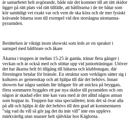
är samarbetet helt avgörande, både när det kommer till att rätt skidor
ligger på rätt plats vid rätt tillfälle, att båtförarna i de tre båtar som
kör samtidigt vet exakt var och vem de ska köra och de mer fysiskt
krävande bitarna som till exempel vid den storslagna niomanna-
pyramiden.
Berättelsen är viktigt inom showski som leds av en speaker i
samspel med båtförare och åkare
Åkarna i truppen är mellan 15-25 år gamla, tränar flera gånger i
veckan och är också med och stöttar upp vid juniorträningar. Utöver
det har åkarna helt fri tillgång till båtarna och klubbstugan, där
föreningen betalar för bränsle. En struktur som verkligen sätter sig i
kulturen av gemenskap och att hjälpa till där det behövs. Innan
showen har några samlats lite tidigare för att snickra på bryggan,
förra sommaren byggdes ett par nya skidor till pyramiden och om
någon är skadad eller inte kan vara med är det alltid någon annan
som hoppar in. Truppen har sina specialiteter, trots det så övar alla
på allt och hjälps åt där det behövs till den grad att kommentaren
”säg vad du vill så gör jag det du inte vill” inte ens upplevs
märkvärdig utan snarare helt självklar hos Käglorna.