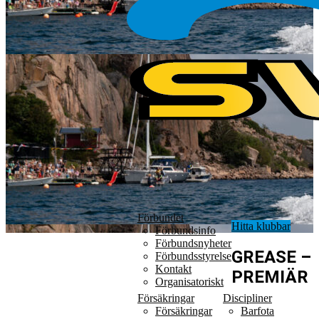
Förbundet
Hitta klubbar
Förbundsinfo
Förbundsnyheter
GREASE –
Förbundsstyrelse
Kontakt
PREMIÄR
Organisatoriskt
Försäkringar
Discipliner
Försäkringar
Barfota