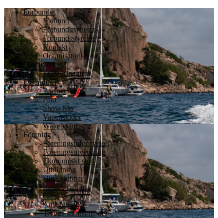
Förbundet
Förbundsinfo
Förbundsnyheter
Förbundsstyrelse
Kontakt
Organisatoriskt
Försäkringar
Försäkringar
Discipliner
Barfota
Para
Show Ski
Vattenskidor
Wakeboard
Förening
Föreningsinformation
Föreningsutveckling
Ekonomiskt stöd
Utbildning
Hitta klubbar
Kul på vattnet
65+
Anläggningar
Trygga Idrottsmiljöer