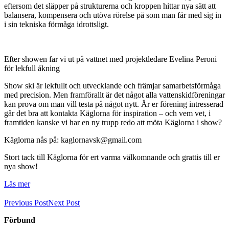
eftersom det släpper på strukturerna och kroppen hittar nya sätt att
balansera, kompensera och utöva rörelse på som man får med sig in
i sin tekniska förmåga idrottsligt.
Efter showen far vi ut på vattnet med projektledare Evelina Peroni
för lekfull åkning
Show ski är lekfullt och utvecklande och främjar samarbetsförmåga
med precision. Men framförallt är det något alla vattenskidföreningar
kan prova om man vill testa på något nytt. Är er förening intresserad
går det bra att kontakta Käglorna för inspiration – och vem vet, i
framtiden kanske vi har en ny trupp redo att möta Käglorna i show?
Käglorna nås på: kaglornavsk@gmail.com
Stort tack till Käglorna för ert varma välkomnande och grattis till er
nya show!
Läs mer
Previous Post
Next Post
Förbund