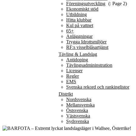
Föreningsutveckling
(: Page 2)
Ekonomiskt stöd
Utbildning
Hitta klubbar
Kul på vattnet
65+
Anläggningar
Trygga Idrottsmiljöer
RF:s visselblåsartjänst
Tävling & Landslag
Antidoping
Tävlingsadmininstration
Licenser
Regler
EMS
Svenska rekord och rankinglistor
Distrikt
Nordsvenska
Mellansvenska
Östsvenska
Västsvenska
Sydsvenska