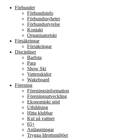
Förbundet
Förbundsinfo
Förbundsnyheter
Förbundsstyrelse
Kontakt
Organisatoriskt
Försäkringar
Försäkringar
Discipliner
Barfota
Para
Show Ski
Vattenskidor
Wakeboard
Förening
Föreningsinformation
Föreningsutveckling
Ekonomiskt stöd
Utbildning
Hitta klubbar
Kul på vattnet
65+
Anläggningar
Trygga Idrottsmiljöer