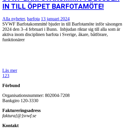
IN TILL ÖPPET BARFOTAMÖTE!
Alla nyheter
,
barfota
13 januari 2024
SVWF Barfotakommitté bjuder in till Barfotamöte inför säsongen
2024 den 3–4 februari i Bunn. Inbjudan riktar sig till alla som är
aktiva inom disciplinen barfota i Sverige, åkare, båtförare,
funktionärer
Läs mer
1
2
3
Förbund
Organisationsnummer: 802004-7208
Bankgiro 120-3330
Faktureringsadress
faktura[@]svwf.se
Kontakt