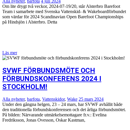
Alla nyheter
,
barfota
4 juli 2024
Om lite drygt två veckor, 2024-07-19/20, står Alsterbro Barefoot
Team i samarbete med Svenska Vattenskid- & Wakeboardförbundet
som värdar för 2024 Scandinavian Open Barefoot Championships
på Hindsjön i Alsterbro. Detta
Läs mer
SVWF FÖRBUNDSMÖTE OCH
FÖRBUNDSKONFERENS 2024 I
STOCKHOLM!
Alla nyheter
,
barfota
,
Vattenskidor
,
Wake
25 mars 2024
Under den gångna helgen, 23 – 24 mars, har SVWF avhållit både
den traditionella förbundskonferensen och det årliga förbundsmötet.
På bilden: Närvarande utmärkelsemottagare fr.v.: Evelina
Fredriksson, Jonas Ovesson, Oskar Kastman,