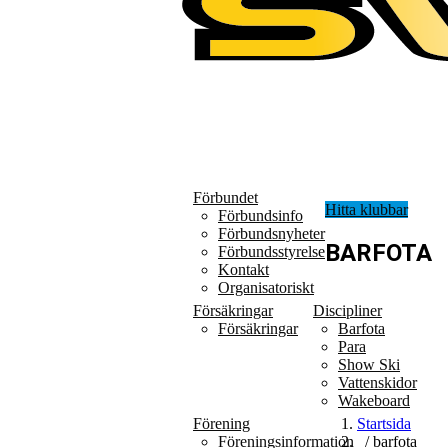
Förbundet
Hitta klubbar
Förbundsinfo
Förbundsnyheter
BARFOTA
Förbundsstyrelse
Kontakt
Organisatoriskt
Försäkringar
Discipliner
Försäkringar
Barfota
Para
Show Ski
Vattenskidor
Wakeboard
Förening
Startsida
Föreningsinformation
/ barfota