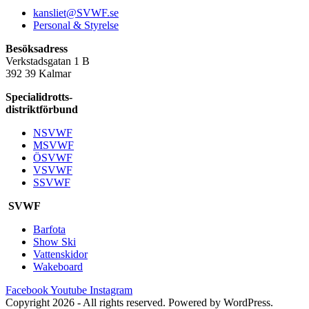
kansliet@SVWF.se
Personal & Styrelse
Besöksadress
Verkstadsgatan 1 B
392 39 Kalmar
Specialidrotts-
distriktförbund
NSVWF
MSVWF
ÖSVWF
VSVWF
SSVWF
SVWF
Barfota
Show Ski
Vattenskidor
Wakeboard
Facebook
Youtube
Instagram
Copyright 2026 - All rights reserved. Powered by WordPress.