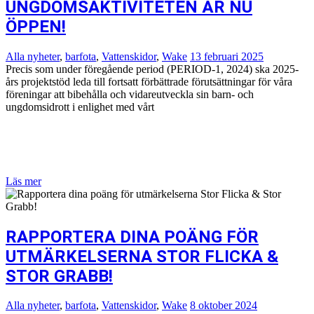
UNGDOMSAKTIVITETEN ÄR NU
ÖPPEN!
Alla nyheter
,
barfota
,
Vattenskidor
,
Wake
13 februari 2025
Precis som under föregående period (PERIOD-1, 2024) ska 2025-
års projektstöd leda till fortsatt förbättrade förutsättningar för våra
föreningar att bibehålla och vidareutveckla sin barn- och
ungdomsidrott i enlighet med vårt
Läs mer
RAPPORTERA DINA POÄNG FÖR
UTMÄRKELSERNA STOR FLICKA &
STOR GRABB!
Alla nyheter
,
barfota
,
Vattenskidor
,
Wake
8 oktober 2024