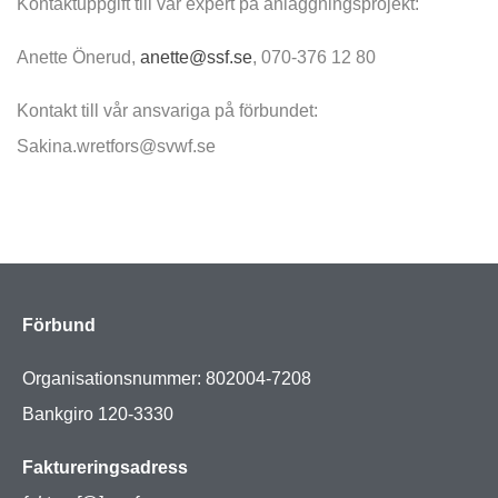
Kontaktuppgift till vår expert på anläggningsprojekt:
Anette Önerud,
anette@ssf.se
, 070-376 12 80
Kontakt till vår ansvariga på förbundet:
Sakina.wretfors@svwf.se
Förbund
Organisationsnummer: 802004-7208
Bankgiro 120-3330
Faktureringsadress