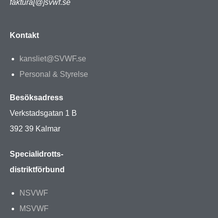
faktura[@]svwf.se
Kontakt
kansliet@SVWF.se
Personal & Styrelse
Besöksadress
Verkstadsgatan 1 B
392 39 Kalmar
Specialidrotts-
distriktförbund
NSVWF
MSVWF