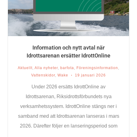
Information och nytt avtal när
Idrottsarenan ersätter IdrottOnline
Aktuellt
,
Alla nyheter
,
barfota
,
Föreningsinformation
,
Vattenskidor
,
Wake
19 januari 2026
Under 2026 ersätts IdrottOnline av
Idrottsarenan, Riksidrottsförbundets nya
verksamhetssystem. IdrottOnline stängs ner i
samband med att Idrottsarenan lanseras i mars
2026. Därefter följer en lanseringsperiod som
pågår till och med juni 2026, då kommer