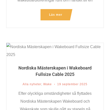
wakeboardföreningar runt om i landet till en
inspirerande och utvecklande helg
Läs mer
tillsammans. Vår målsättning
Nordiska Mästerskapen i Wakeboard
Fullsize Cable 2025
Alla nyheter
,
Wake
19 september 2025
Efter olyckliga omständigheter så flyttades
Nordiska Mästerskapen Wakeboard och
Wakeskate som skulle gått av stapeln på