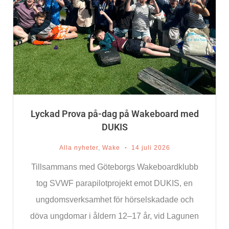
Lyckad Prova på-dag på Wakeboard med
DUKIS
Alla nyheter
,
Wake
14 juli 2026
Tillsammans med Göteborgs Wakeboardklubb
tog SVWF parapilotprojekt emot DUKIS, en
ungdomsverksamhet för hörselskadade och
döva ungdomar i åldern 12–17 år, vid Lagunen