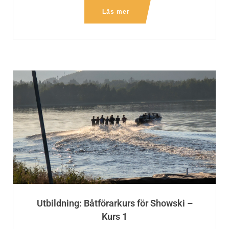
Läs mer
ytterligare
Utbildning: Båtförarkurs för Showski –
Kurs 1