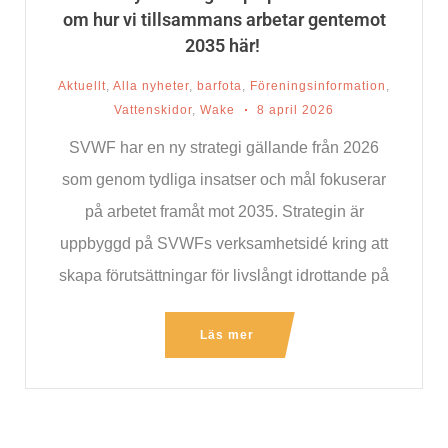
om hur vi tillsammans arbetar gentemot
2035 här!
Aktuellt
,
Alla nyheter
,
barfota
,
Föreningsinformation
,
Vattenskidor
,
Wake
8 april 2026
SVWF har en ny strategi gällande från 2026
som genom tydliga insatser och mål fokuserar
på arbetet framåt mot 2035. Strategin är
uppbyggd på SVWFs verksamhetsidé kring att
skapa förutsättningar för livslångt idrottande på
vatten med
Läs mer