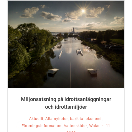
Miljonsatsning på idrottsanläggningar
och idrottsmiljöer
Aktuellt
,
Alla nyheter
,
barfota
,
ekonomi
,
Föreningsinformation
,
Vattenskidor
,
Wake
11