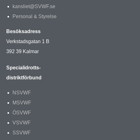
kansliet@SVWF.se
Personal & Styrelse
Besöksadress
Verkstadsgatan 1 B
392 39 Kalmar
Specialidrotts-
distriktförbund
NSVWF
MSVWF
ÖSVWF
VSVWF
SSVWF