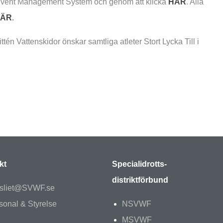
Event Management System och genom att klicka
HÄR
. Alla
ÄR
.
n Vattenskidor önskar samtliga atleter Stort Lycka Till i
kt
Specialidrotts-
distriktförbund
sliet@SVWF.se
sonal & Styrelse
NSVWF
MSVWF