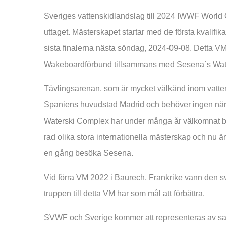
Sveriges vattenskidlandslag till 2024 IWWF World
uttaget. Mästerskapet startar med de första kvali
sista finalerna nästa söndag, 2024-09-08. Detta VM
Wakeboardförbund tillsammans med Sesena`s Wate
Tävlingsarenan, som är mycket välkänd inom vattens
Spaniens huvudstad Madrid och behöver ingen när
Waterski Complex har under många år välkomnat bå
rad olika stora internationella mästerskap och nu ä
en gång besöka Sesena.
Vid förra VM 2022 i Baurech, Frankrike vann den s
truppen till detta VM har som mål att förbättra.
SVWF och Sverige kommer att representeras av samm