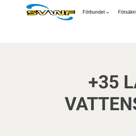
Förbundet
Försäkr
+35 
VATTEN