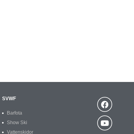
SVWF
Barfota
Show Ski
Vattenskidor