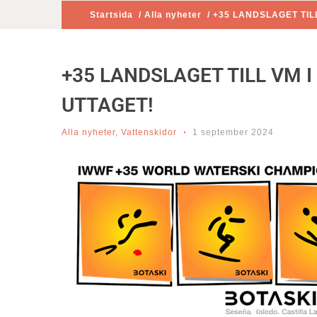
Startsida
/
Alla nyheter
/ +35 LANDSLAGET TIL
+35 LANDSLAGET TILL VM 
UTTAGET!
Alla nyheter
,
Vattenskidor
1 september 2024