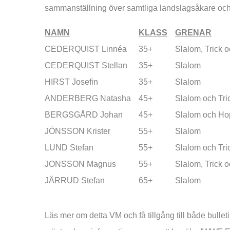
sammanställning över samtliga landslagsåkare och i 
NAMN
KLASS
GRENAR
CEDERQUIST Linnéa
35+
Slalom, Trick 
CEDERQUIST Stellan
35+
Slalom
HIRST Josefin
35+
Slalom
ANDERBERG Natasha
45+
Slalom och Tri
BERGSGÅRD Johan
45+
Slalom och Ho
JÖNSSON Krister
55+
Slalom
LUND Stefan
55+
Slalom och Tri
JONSSON Magnus
55+
Slalom, Trick 
JÄRRUD Stefan
65+
Slalom
Läs mer om detta VM och få tillgång till både bulletin