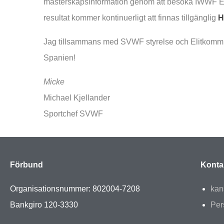
mästerskapsinformation genom att besöka IWWF 
resultat kommer kontinuerligt att finnas tillgänglig
H
Jag tillsammans med SVWF styrelse och Elitkommitté
Spanien!
Micke
Michael Kjellander
Sportchef SVWF
Förbund
Konta
Organisationsnummer: 802004-7208
kan
Bankgiro 120-3330
Per