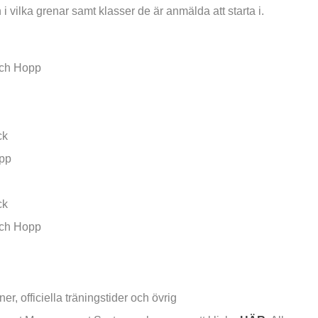
vilka grenar samt klasser de är anmälda att starta i.
och Hopp
ck
pp
ck
och Hopp
er, officiella träningstider och övrig