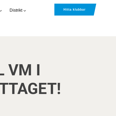
Hitta klubbar
Distrikt
 VM I
TTAGET!