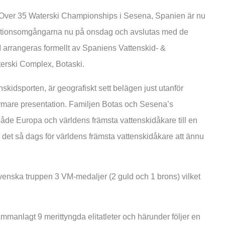
 Over 35 Waterski Championships i Sesena, Spanien är nu
fikationsomgångarna nu på onsdag och avslutas med de
 arrangeras formellt av Spaniens Vattenskid- &
rski Complex, Botaski.
kidsporten, är geografiskt sett belägen just utanför
mare presentation. Familjen Botas och Sesena’s
de Europa och världens främsta vattenskidåkare till en
r det så dags för världens främsta vattenskidåkare att ännu
venska truppen 3 VM-medaljer (2 guld och 1 brons) vilket
anlagt 9 merittyngda elitatleter och härunder följer en