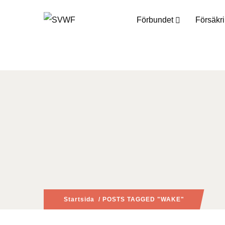
Förbundet
Försäkr
Startsida
/ POSTS TAGGED "WAKE"