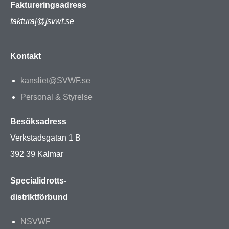
Faktureringsadress
faktura[@]svwf.se
Kontakt
kansliet@SVWF.se
Personal & Styrelse
Besöksadress
Verkstadsgatan 1 B
392 39 Kalmar
Specialidrotts-
distriktförbund
NSVWF