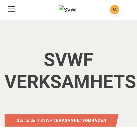
SVWF
VERKSAMHET
Startsida
/ SVWF VERKSAMHETSOMRÅDEN