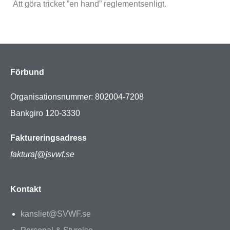
Att göra tricket ”en hand” reglementsenligt.
Förbund
Organisationsnummer: 802004-7208
Bankgiro 120-3330
Faktureringsadress
faktura[@]svwf.se
Kontakt
kansliet@SVWF.se