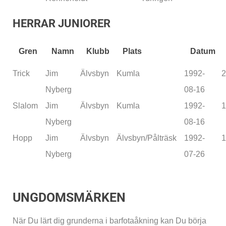
HERRAR JUNIORER
Gren
Namn
Klubb
Plats
Datum
Trick
Jim
Älvsbyn
Kumla
1992-
2
Nyberg
08-16
Slalom
Jim
Älvsbyn
Kumla
1992-
1
Nyberg
08-16
Hopp
Jim
Älvsbyn
Älvsbyn/Pålträsk
1992-
1
Nyberg
07-26
UNGDOMSMÄRKEN
När Du lärt dig grunderna i barfotaåkning kan Du börja