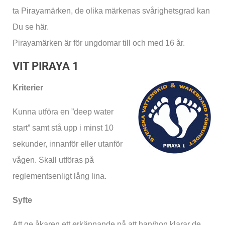
ta Pirayamärken, de olika märkenas svårighetsgrad kan
Du se här.
Pirayamärken är för ungdomar till och med 16 år.
VIT PIRAYA 1
Kriterier
Kunna utföra en ”deep water
start” samt stå upp i minst 10
sekunder, innanför eller utanför
vågen. Skall utföras på
reglementsenligt lång lina.
Syfte
Att ge åkaren ett erkännande på att han/hon klarar de