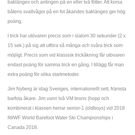
baklänges och antingen på en eller två fötter. Att korsa
båtens svallvågor på en fot åkandes baklänges ger hög
poäng.
I trick har utövaren precis som i slalom 30 sekunder (2 x
15 sek.) på sig att utföra så många och svåra trick som
möjligt. Precis som vid klassisk trickåkning får utövaren
endast poäng för samma trick en gång. I tillägg får man
extra poäng för olika startmetoder.
Jim Nyberg är idag Sveriges, internationellt sett, främsta
barfota åkare. Jim vann två VM brons (hopp och
kombinerat i klassen herrar senior-1 (oldboys) vid 2018
IWWF World Barefoot Water Ski Championships i
Canada 2018.