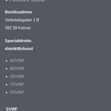
Personal & Styrelse
Besöksadress
Verkstadsgatan 1 B
392 39 Kalmar
Specialidrotts-
distriktförbund
NSVWF
MSVWF
ÖSVWF
VSVWF
SSVWF
SVWF