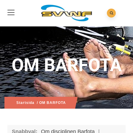
OM BARFOTA
Startsida
/ OM BARFOTA
Snabbval:
Om disciplinen Barfota
|