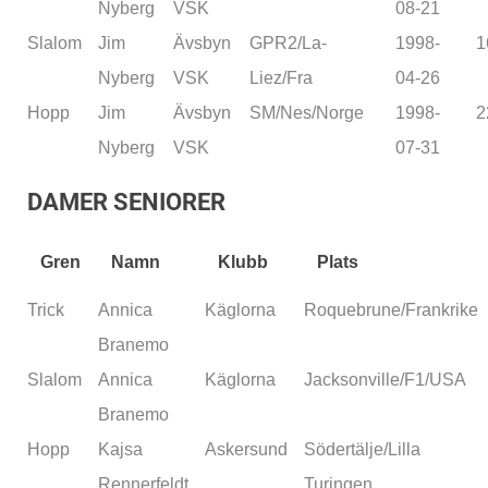
Nyberg
VSK
08-21
Slalom
Jim
Ävsbyn
GPR2/La-
1998-
1
Nyberg
VSK
Liez/Fra
04-26
Hopp
Jim
Ävsbyn
SM/Nes/Norge
1998-
2
Nyberg
VSK
07-31
DAMER SENIORER
Gren
Namn
Klubb
Plats
Trick
Annica
Käglorna
Roquebrune/Frankrike
Branemo
Slalom
Annica
Käglorna
Jacksonville/F1/USA
Branemo
Hopp
Kajsa
Askersund
Södertälje/Lilla
Rennerfeldt
Turingen