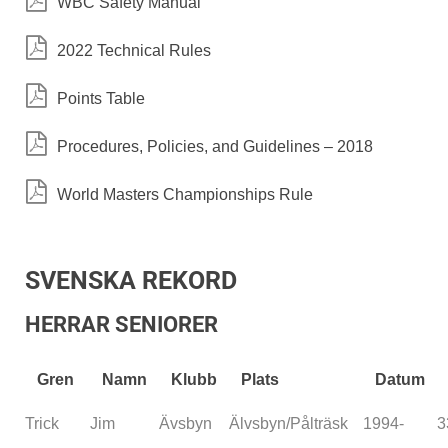
WBC Safety Manual
2022 Technical Rules
Points Table
Procedures, Policies, and Guidelines – 2018
World Masters Championships Rule
SVENSKA REKORD
HERRAR SENIORER
Gren
Namn
Klubb
Plats
Datum
Trick
Jim
Ävsbyn
Älvsbyn/Pålträsk
1994-
3